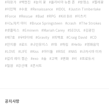
자장가
백현진
눈의 꽃
올리비아 뉴튼 존
방청소
찔레꽃
이민혁
수호
Renaissance
IDOL
Justin Timberlake
Force
Rescue
Bad
RPG
Kill Bill
미츠키
시노자키 아이
Bruce Springsteen
crash
The Strokes
넷플릭스
Eminem
Mariah Carey
SEOUL
김광진
제7호
우타이테
Gravity
최백호
Craig David
CD
안치환
로드
나인뮤지스
YB
하림
Hello
영화음악
LOVE
LIFE
Kiss
아이돌
RISE
NAS
나카시마 미카
칼리 레이 젭슨
exo
숨
고백
변화
비
프로듀서
철원
강산에
콘서트
공지사항