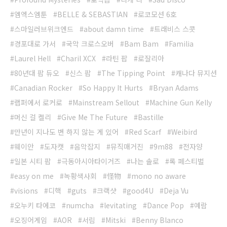
엠엑스엠툰
BELLE & SEBASTIAN
로코모션 6호
스마일러브위크엔드
about damn time
트래비스 스콧
경포대로 가서
국악 크로스오버
Bam Bam
Familia
Laurel Hell
Charil XCX
라틴 팝
로잘리아
80년대 팝 듀오
신스 팝
The Tipping Point
캐나다 뮤지션
Canadian Rocker
So Happy It Hurts
Bryan Adams
랩퍼에서 로커로
Mainstream Sellout
Machine Gun Kelly
머신 걸 켈리
Give Me The Future
Bastille
만년이 지나도 변 하지 않는 게 있어
Red Scarf
Weibird
웨이안
도자캣
음악잡지
뮤직매거진
9m88
전자양
일본 시티 팝
극동아시아타이거즈
나는 솔로
록 페스티벌
easy on me
녹황색사회
怪物
mono no aware
visions
디핵
guts
크랙샷
good4U
Deja Vu
오누키 타에코
numcha
levitating
Dance Pop
예람
오징어게임
AOR
서림
Mitski
Benny Blanco