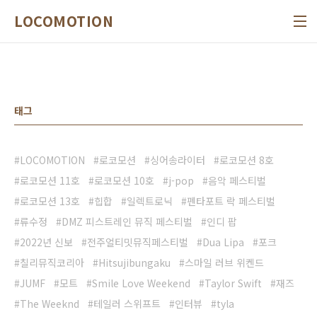
본문 바로가기
LOCOMOTION
태그
LOCOMOTION
로코모션
싱어송라이터
로코모션 8호
로코모션 11호
로코모션 10호
j-pop
음악 페스티벌
로코모션 13호
힙합
일렉트로닉
펜타포트 락 페스티벌
류수정
DMZ 피스트레인 뮤직 페스티벌
인디 팝
2022년 신보
전주얼티밋뮤직페스티벌
Dua Lipa
포크
칠리뮤직코리아
Hitsujibungaku
스마일 러브 위켄드
JUMF
모트
Smile Love Weekend
Taylor Swift
재즈
The Weeknd
테일러 스위프트
인터뷰
tyla