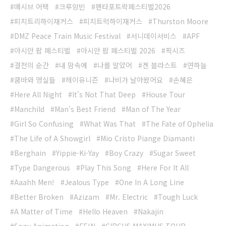
매시브 어택
크루앙빈
펜타포트락페스티벌2026
피치트리하이재커스
피치트럭하이재커스
Thurston Moore
DMZ Peace Train Music Festival
서니데이서비스
APF
아시안 팝 페스티벌
아시안 팝 페스티벌 2026
픽시즈
결전의 순간
내 맘속에
나를 알았어
겐 블라스트
연하늘
쿰바와 영실들
헤이유니즌
나비가 날아왔어요
손혜은
Here All Night
It's Not That Deep
House Tour
Manchild
Man's Best Friend
Man of The Year
Girl So Confusing
What Was That
The Fate of Ophelia
The Life of A Showgirl
Mio Cristo Piange Diamanti
Berghain
Yippie-Ki-Yay
Boy Crazy
Sugar Sweet
Type Dangerous
Play This Song
Here For It All
Aaahh Men!
Jealous Type
One In A Long Line
Better Broken
Azizam
Mr. Electric
Tough Luck
A Matter of Time
Hello Heaven
Nakajin