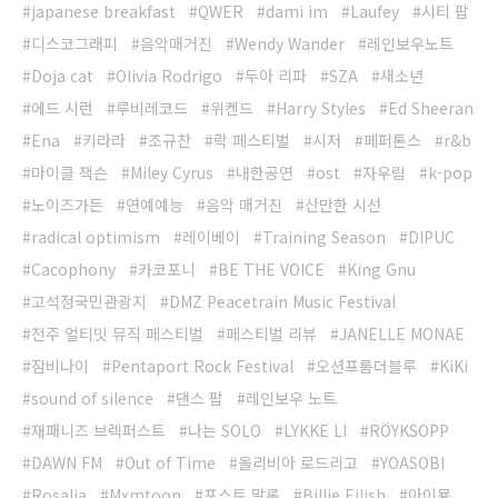
japanese breakfast
QWER
dami im
Laufey
시티 팝
디스코그래피
음악매거진
Wendy Wander
레인보우노트
Doja cat
Olivia Rodrigo
두아 리파
SZA
새소년
에드 시런
루비레코드
위켄드
Harry Styles
Ed Sheeran
Ena
키라라
조규찬
락 페스티벌
시저
페퍼톤스
r&b
마이클 잭슨
Miley Cyrus
내한공연
ost
자우림
k-pop
노이즈가든
연예예능
음악 매거진
산만한 시선
radical optimism
레이베이
Training Season
DIPUC
Cacophony
카코포니
BE THE VOICE
King Gnu
고석정국민관광지
DMZ Peacetrain Music Festival
전주 얼티밋 뮤직 페스티벌
페스티벌 리뷰
JANELLE MONAE
잠비나이
Pentaport Rock Festival
오션프롬더블루
KiKi
sound of silence
댄스 팝
레인보우 노트
재패니즈 브렉퍼스트
나는 SOLO
LYKKE LI
RÖYKSOPP
DAWN FM
Out of Time
올리비아 로드리고
YOASOBI
Rosalia
Mxmtoon
포스트 말론
Billie Eilish
아이묭