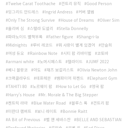
Twelve Carat Toothache
컨트리 뮤직
Good Person
잉그리드 안드레스
Ingrid Andress
커버 앨범
Only The Strong Survive
House of Dreams
Oliver Sim
올리버 심
스텔라 도넬리
Stella Donnelly
파라노이드 별책부록
Father figure
Shangri-la
Midnights
루비 레코드
뭐 사랑이 별게 있겠어
안슬희
여성 듀오
Rainbow Note
시티 팝 리바이벌
코토바
armani white
노머시페스트
헬라이드
JUMF 2022
베니 블랑코
아도
재즈 보컬리스트
Olivia Newton John
크랙클라우드
데프헤븐
뱀파이어 위켄드
Elephant Gym
TAHITI 80
노르웨이 팝
How to Let Go
영국 팝
Harry's House
Mr. Morale & The Big Stepper
켄트릭 라마
Blue Water Road
블루스 록
컨트리 팝
미란다 램버트
보니 레이트
Bonnie Raitt
A Bit of Previous
벨 앤 세바스찬
BELLE AND SEBASTIAN
Profound Mysteries
로익숍
리케 리
Sad Disco