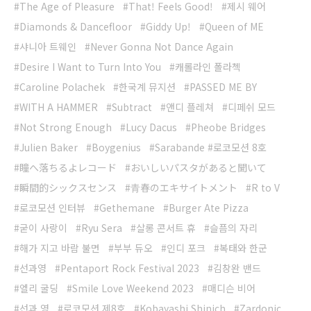
The Age of Pleasure
That! Feels Good!
제시 웨어
Diamonds & Dancefloor
Giddy Up!
Queen of ME
샤니아 트웨인
Never Gonna Not Dance Again
Desire I Want to Turn Into You
캐롤라인 폴라첵
Caroline Polachek
한국계 뮤지션
PASSED ME BY
WITH A HAMMER
Subtract
앤디 플레쳐
디페쉬 모드
Not Strong Enough
Lucy Dacus
Pheobe Bridges
Julien Baker
Boygenius
Sarabande #로코모션 8호
瞳へ落ちるよレコード
おいしいパスタがあると聞いて
瞬間的シックスセンス
青春のエキサイトメント
R to V
로코모션 인터뷰
Gethemane
Burger Ate Pizza
굳이 사랑이
Ryu Sera
살롱 콘서트 휴
슬픔의 자리
해가 지고 바람 불면
부부 듀오
인디 포크
복태와 한군
선과영
Pentaport Rock Festival 2023
김창완 밴드
엘리 굴딩
Smile Love Weekend 2023
매디슨 비어
선과 영
로코모션 제8호
Kobayashi Shinich
Zardonic