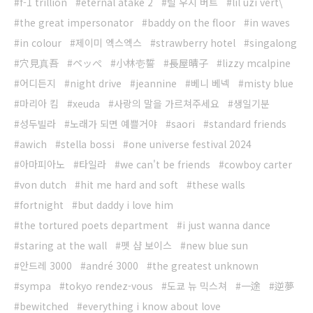
f-1 trillion
eternal atake 2
릴 우지 버트
lil uzi vert\
the great impersonator
baddy on the floor
in waves
in colour
제이미 엑스엑스
strawberry hotel
singalong
穴見真吾
ペッぺ
小林壱誓
長屋晴子
lizzy mcalpine
어디든지
night drive
jeannine
베니 베넥
misty blue
마리아 킴
xeuda
사랑의 말을 가르쳐주세요
생일기분
성두빌라
노래가 되면 예쁠거야
saori
standard friends
awich
stella bossi
one universe festival 2024
아마피아노
타일라
we can't be friends
cowboy carter
von dutch
hit me hard and soft
these walls
fortnight
but daddy i love him
the tortured poets department
i just wanna dance
staring at the wall
펫 샵 보이스
new blue sun
안드레 3000
andré 3000
the greatest unknown
sympa
tokyo rendez-vous
도쿄 뉴 믹스쳐
一途
逆夢
bewitched
everything i know about love