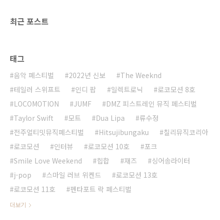
최근 포스트
태그
음악 페스티벌
2022년 신보
The Weeknd
테일러 스위프트
인디 팝
일렉트로닉
로코모션 8호
LOCOMOTION
JUMF
DMZ 피스트레인 뮤직 페스티벌
Taylor Swift
모트
Dua Lipa
류수정
전주얼티밋뮤직페스티벌
Hitsujibungaku
칠리뮤직코리아
로코모션
인터뷰
로코모션 10호
포크
Smile Love Weekend
힙합
재즈
싱어송라이터
j-pop
스마일 러브 위켄드
로코모션 13호
로코모션 11호
펜타포트 락 페스티벌
더보기