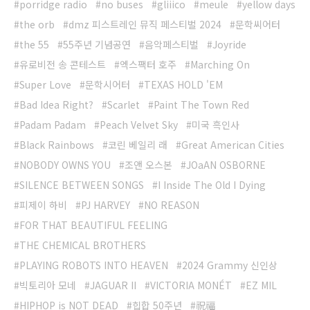
porridge radio
no buses
gliiico
meule
yellow days
the orb
dmz 피스트레인 뮤직 페스티벌 2024
문학씨어터
the 55
55주년 기념공연
음악페스티벌
Joyride
유로비전 송 콘테스트
엑스팩터 호주
Marching On
Super Love
문학시어터
TEXAS HOLD 'EM
Bad Idea Right?
Scarlet
Paint The Town Red
Padam Padam
Peach Velvet Sky
미국 흑인사
Black Rainbows
코린 베일리 래
Great American Cities
NOBODY OWNS YOU
조앤 오스본
JOaAN OSBORNE
SILENCE BETWEEN SONGS
I Inside The Old I Dying
피제이 하비
PJ HARVEY
NO REASON
FOR THAT BEAUTIFUL FEELING
THE CHEMICAL BROTHERS
PLAYING ROBOTS INTO HEAVEN
2024 Grammy 신인상
빅토리아 모네
JAGUAR II
VICTORIA MONÉT
EZ MIL
HIPHOP is NOT DEAD
힙합 50주년
祝福