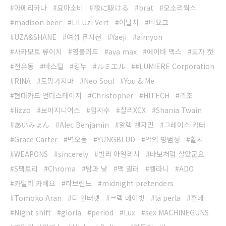
아메리카나
요아소비
夜に駆ける
brat
오소리웍스
madison beer
Lil Uzi Vert
이날치
비요크
UZA&SHANE
여성 뮤지션
Yaeji
aimyon
사카모토 류이치
영블러드
ava max
에이바 맥스
도자 캣
전유동
바스틸
킹누
ルミエル
#LUMIERE Corporation
RINA
도망가지마
Neo Soul
You & Me
현대카드 언더스테이지
Christopher
HITECH
리조
lizzo
보이지니어스
임지수
찰리XCX
Shania Twain
あいみょん
Alec Benjamin
알렉 벤자민
그레이스 카터
Grace Carter
벽오동
YUNGBLUD
악의 평범성
할시
WEAPONS
sincerely
빌리 아일리시
바보처럼 살았군요
S팩토리
Chroma
밤과 낮
맥 밀러
켈라니
ADO
카밀라 카베요
라브린느
midnight pretenders
Tomoko Aran
디 인터넷
크랙 데이빗
la perla
혼네
Night shift
gloria
period
Lux
sex MACHINEGUNS