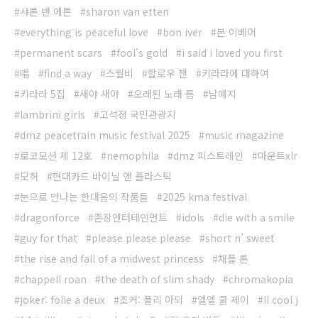
샤론 밴 에튼
sharon van etten
everything is peaceful love
bon iver
본 이베어
permanent scars
fool's gold
i said i loved you first
唱
find a way
스월비
할로우 잰
키라라에 대하여
키라라 5집
새야 새야
오래된 노래 틈
남예지
lambrini girls
고석정 국민관광지
dmz peacetrain music festival 2025
music magazine
로코모션 제 12호
nemophila
dmz 피스트레인
마운트xlr
모허
현대카드 바이닐 앤 플라스틱
눈으로 만나는 한대음의 작품들
2025 kma festival
dragonforce
촌장엔터테인먼트
idols
die with a smile
guy for that
please please please
short n’ sweet
the rise and fall of a midwest princess
채플 론
chappell roan
the death of slim shady
chromakopia
joker: folie a deux
조커: 폴리 아되
엘엘 쿨 제이
ll cool j