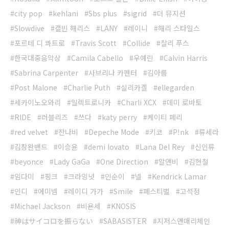
city pop
kehlani
Sbs plus
sigrid
더 뮤지션
Slowdive
캘빈 해리스
LANY
레이니
해리 스타일스
포르테 디 콰트로
Travis Scott
Collide
찰리 푸스
한국대중음악상
Camila Cabello
우예린
Calvin Harris
Sabrina Carpenter
사브리나 카펜터
김아름
Post Malone
Charlie Puth
실리카겔
ellegarden
세카이노오와리
일렉트로니카
Charli XCX
데미 로바토
RIDE
러블리즈
쓰다
katy perry
케이티 페리
red velvet
잔나비
Depeche Mode
키코
P!nk
류세라
김창완밴드
이승윤
demi lovato
Lana Del Rey
신인류
beyonce
Lady GaGa
One Direction
알앤비
김현철
임다미
핑크
크라잉넛
인순이
넬
Kendrick Lamar
인디
에미넴
레이디 가가
Smile
페스티벌
고석정
Michael Jackson
비욘세
KNOSIS
神はサイコロを振らない
SABASISTER
지저스앤매리체인