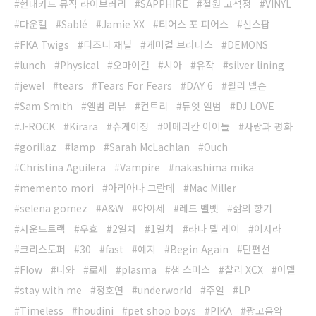
현대카드 뮤직 라이브러리
SAPPHIRE
철원 고석정
VINYL
다운헬
Sablé
Jamie XX
티어스 포 피어스
신스팝
FKA Twigs
디즈니 채널
케미컬 브라더스
DEMONS
lunch
Physical
오마이걸
시아
유작
silver lining
jewel
tears
Tears For Fears
DAY 6
윌리 넬슨
Sam Smith
앨범 리뷰
컨트리
듀엣 앨범
DJ LOVE
J-ROCK
Kirara
슈게이징
아메리칸 아이돌
사랑과 평화
gorillaz
lamp
Sarah McLachlan
Ouch
Christina Aguilera
Vampire
nakashima mika
memento mori
아리아나 그란데
Mac Miller
selena gomez
A&W
아야세
레드 벨벳
삶의 향기
사운드트랙
우효
2일차
1일차
라나 델 레이
이사라
크리스토퍼
30
fast
예지
Begin Again
단편선
Flow
나와
로제
plasma
샘 스미스
찰리 XCX
아델
stay with me
정호연
underworld
주얼
LP
Timeless
houdini
pet shop boys
PIKA
광고음악