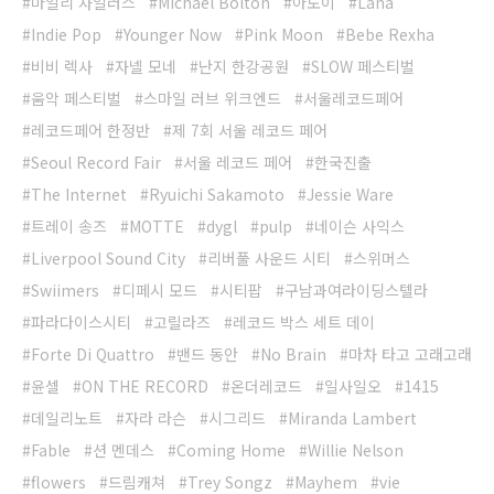
마일리 사일러스
Michael Bolton
아도이
Lana
Indie Pop
Younger Now
Pink Moon
Bebe Rexha
비비 렉사
자넬 모네
난지 한강공원
SLOW 페스티벌
움악 페스티벌
스마일 러브 위크엔드
서울레코드페어
레코드페어 한정반
제 7회 서울 레코드 페어
Seoul Record Fair
서울 레코드 페어
한국진출
The Internet
Ryuichi Sakamoto
Jessie Ware
트레이 송즈
MOTTE
dygl
pulp
네이슨 사익스
Liverpool Sound City
리버풀 사운드 시티
스위머스
Swiimers
디페시 모드
시티팝
구남과여라이딩스텔라
파라다이스시티
고릴라즈
레코드 박스 세트 데이
Forte Di Quattro
밴드 동안
No Brain
마차 타고 고래고래
윤셀
ON THE RECORD
온더레코드
일사일오
1415
데일리노트
자라 라슨
시그리드
Miranda Lambert
Fable
션 멘데스
Coming Home
Willie Nelson
flowers
드림캐쳐
Trey Songz
Mayhem
vie