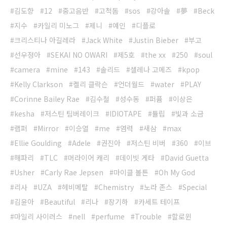
김도향
12
중고음반
고척돔
sos
강아솔
夢
Beck
지수
카일리 미노그
제니
예인
디플로
크리스티나 아길레라
Jack White
Justin Bieber
부고
선우정아
SEKAI NO OWARI
제5호
the xx
250
soul
camera
mine
143
솔리드
셀레나 고메즈
kpop
Kelly Clarkson
켈리 클락슨
언더월드
water
PLAY
Corinne Bailey Rae
김수철
성수동
퍼퓸
이상은
kesha
저스틴 팀버레이크
IDIOTAPE
튤립
빛과 소금
랩퍼
Mirror
이승열
me
염력
새삼
max
Ellie Goulding
Adele
권진아
저스틴 비버
360
이브
해파리
TLC
머라이어 캐리
데이빗 게타
David Guetta
Usher
Carly Rae Jepsen
마이클 볼튼
Oh My God
리사
UZA
헤비메탈
Chemistry
노라 존스
Special
김윤아
Beautiful
리나
장기하
카세트 테이프
마일리 사이러스
nell
perfume
Trouble
할로윈