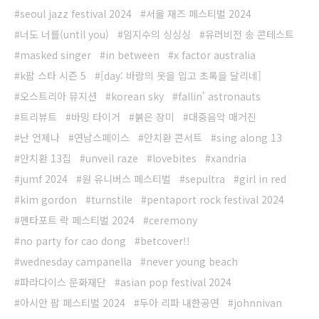
seoul jazz festival 2024
서울 재즈 페스티벌 2024
너도 너를(until you)
임지수의 싱싱싱
유러비전 송 콘테스트
masked singer
in between
x factor australia
k팝 스타 시즌 5
[day: 바람의 옷을 입고 초록을 달리네]
오스트리아 뮤지션
korean sky
fallin' astronauts
트리뷰트
바밍 타이거
붉은 장미
대중음악 매거진
난 언제나
연남스페이스
안치환 콘서트
sing along 13
안치환 13집
unveil raze
lovebites
xandria
jumf 2024
원 유니버스 페스티벌
sepultra
girl in red
kim gordon
turnstile
pentaport rock festival 2024
펜타포트 락 페스티벌 2024
ceremony
no party for cao dong
betcover!!
wednesday campanella
never young beach
파라다이스 문화재단
asian pop festival 2024
아시안 팝 페스티벌 2024
두아 리파 내한공연
johnnivan