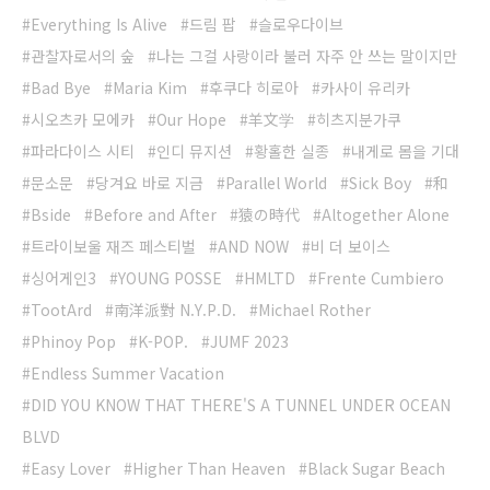
Everything Is Alive
드림 팝
슬로우다이브
관찰자로서의 숲
나는 그걸 사랑이라 불러 자주 안 쓰는 말이지만
Bad Bye
Maria Kim
후쿠다 히로아
카사이 유리카
시오츠카 모에카
Our Hope
羊文学
히츠지분가쿠
파라다이스 시티
인디 뮤지션
황홀한 실종
내게로 몸을 기대
문소문
당겨요 바로 지금
Parallel World
Sick Boy
和
Bside
Before and After
猿の時代
Altogether Alone
트라이보울 재즈 페스티벌
AND NOW
비 더 보이스
싱어게인3
YOUNG POSSE
HMLTD
Frente Cumbiero
TootArd
南洋派對 N.Y.P.D.
Michael Rother
Phinoy Pop
K-POP.
JUMF 2023
Endless Summer Vacation
DID YOU KNOW THAT THERE'S A TUNNEL UNDER OCEAN
BLVD
Easy Lover
Higher Than Heaven
Black Sugar Beach