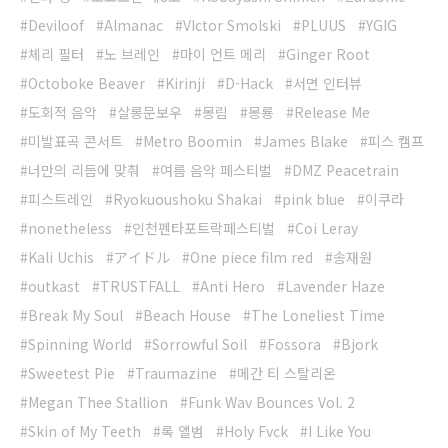
Deviloof
Almanac
VIctor Smolski
PLUUS
YGIG
체리 필터
노 브레인
마이 언트 메리
Ginger Root
Octoboke Beaver
Kirinji
D-Hack
서면 인터뷰
도회적 음악
살롱문보우
몽림
몽룡
Release Me
미발표곡 콘서트
Metro Boomin
James Blake
피스 캠프
너만의 리듬에 맞춰
여름 음악 페스티벌
DMZ Peacetrain
피스트레인
Ryokuoushoku Shakai
pink blue
이쿠라
nonetheless
인천펜타포트락페스티벌
Coi Leray
Kali Uchis
アイドル
One piece film red
송재원
outkast
TRUSTFALL
Anti Hero
Lavender Haze
Break My Soul
Beach House
The Loneliest Time
Spinning World
Sorrowful Soil
Fossora
Bjork
Sweetest Pie
Traumazine
메간 티 스탈리온
Megan Thee Stallion
Funk Wav Bounces Vol. 2
Skin of My Teeth
록 앨범
Holy Fvck
I Like You