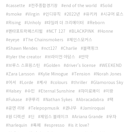
cassette
전주종합경기장
end of the world
Solid
smoke
Virgin
인디뮤직
2022년
유키카
시규어 로스
Rising
Unholy
타일러 더 크리에이터
Reborn
펜타포트락페스티벌
NCT 127
BLACKPINK
Honne
eyeye
The Chainsmokers
체인스모커스
Shawn Mendes
nct127
Charlie
블랙핑크
tyler the creator
브라이언 아담스
만약
브루스 스프링스틴
Golden
driver's license
WEEKEND
Zara Larsson
Kylie Minogue
Tension
Norah Jones
어셔
Lorde
케샤
colours
thriller
Glamorous Sky
Halsey
수민
Eternal Sunshine
자미로콰이
이랑
Fukase
쿠루리
Nathan Sykes
Abracadabra
택
공연 리뷰
Telepopmusik
권나무
Jamiroquai
원 디렉션
딘
제임스 블레이크
Ariana Grande
우자
harlequin
록페
espresso
is it love?