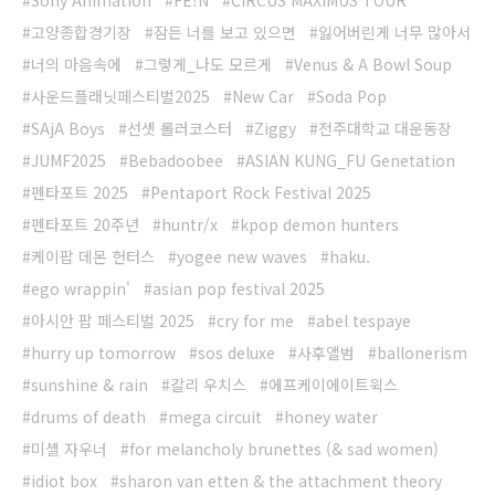
Sony Animation
FE!N
CIRCUS MAXIMUS TOUR
고양종합경기장
잠든 너를 보고 있으면
잃어버린게 너무 많아서
너의 마음속에
그렇게_나도 모르게
Venus & A Bowl Soup
사운드플래닛페스티벌2025
New Car
Soda Pop
SAjA Boys
선셋 롤러코스터
Ziggy
전주대학교 대운동장
JUMF2025
Bebadoobee
ASIAN KUNG_FU Genetation
펜타포트 2025
Pentaport Rock Festival 2025
펜타포트 20주년
huntr/x
kpop demon hunters
케이팝 데몬 헌터스
yogee new waves
haku.
ego wrappin'
asian pop festival 2025
아시안 팝 페스티벌 2025
cry for me
abel tespaye
hurry up tomorrow
sos deluxe
사후앨범
ballonerism
sunshine & rain
칼리 우치스
에프케이에이트윅스
drums of death
mega circuit
honey water
미셸 자우너
for melancholy brunettes (& sad women)
idiot box
sharon van etten & the attachment theory