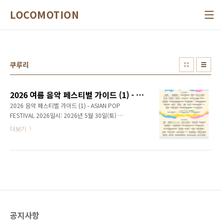
본문 바로가기
LOCOMOTION
쿠루리
2026 여름 음악 페스티벌 가이드 (1) - Asian Pop Festival 2026
2026 음악 페스티벌 가이드 (1) - ASIAN POP
FESTIVAL 2026일시: 2026년 5월 30일(토) ~
31일(일)장소: 인천 파라다이스 시티 글 김성환
더보기
사진, 자료제공 파라다이스 문화재단 / APF
2024년 처음 시작되어 올해로 3회째를 맞는 ‘아
시안 팝 페스티벌’(이하 APF)은 다양한 장르의
아시아 음악과 한국의 인디 음악 신을 대표하는
뮤지션들을 한 자리에서 만나 볼 수 있는 뮤직 페
스티벌이다. 인천 영종도 인천공항 근방에 위치
한 리조트인 파라다이스 시티(Paradise City) 전
역에 걸쳐 열리는 이 페스티벌은 야외 잔디광장
공지사항
인 ‘컬처 파크(Culture Park)’, 다목적 공연장 ‘스