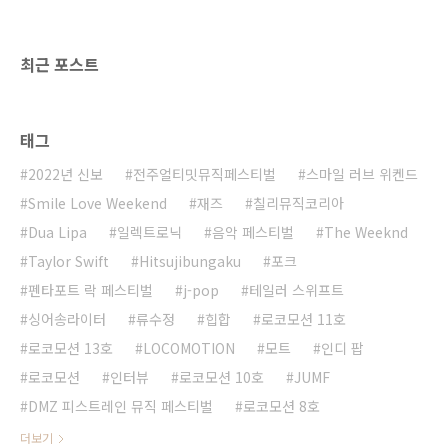
튜디오 파라다이스(Studio Paradise)’, 밤 시간
의 디제잉-일렉트로닉 공..
최근 포스트
태그
2022년 신보
전주얼티밋뮤직페스티벌
스마일 러브 위켄드
Smile Love Weekend
재즈
칠리뮤직코리아
Dua Lipa
일렉트로닉
음악 페스티벌
The Weeknd
Taylor Swift
Hitsujibungaku
포크
펜타포트 락 페스티벌
j-pop
테일러 스위프트
싱어송라이터
류수정
힙합
로코모션 11호
로코모션 13호
LOCOMOTION
모트
인디 팝
로코모션
인터뷰
로코모션 10호
JUMF
DMZ 피스트레인 뮤직 페스티벌
로코모션 8호
더보기