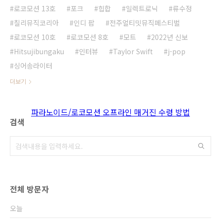
로코모션 13호
포크
힙합
일렉트로닉
류수정
칠리뮤직코리아
인디 팝
전주얼티밋뮤직페스티벌
로코모션 10호
로코모션 8호
모트
2022년 신보
Hitsujibungaku
인터뷰
Taylor Swift
j-pop
싱어송라이터
더보기
파라노이드/로코모션 오프라인 매거진 수령 방법
검색
전체 방문자
오늘