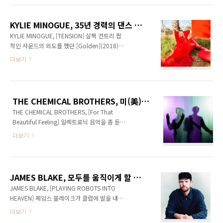
되어서 반갑다. 지난 토요일(4월 19일)에 정규 5
시 잡고 성찰하며 온전한 자신의 이야기를 탐구
집 [KIRARA] 발매 기념 공연과 어제(4월 21일)
한 것이다. [In Waves]에서 제이미는 가까운 친
에 제..
KYLIE MINOGUE, 35년 경력의 댄스 디바가 인도하는 근심을 날려줄 궁극의 댄스 뮤직
구들과 클럽으로 들어간다. 스페인에서 처음 만
KYLIE MINOGUE, [TENSION] 살짝 컨트리 팝
난 디제이 허니 디종(Honey Dijon)이 피처링한
적인 사운드의 외도를 했던 [Golden](2018)이
‘Baddy On The Floor’는 그에게 창의적 에너
후 지난 앨범 [Disco](2020)을 통해 카일리 미
더보기
지를 제공한 첫 싱글로 90년대 댄스 팝의 순수한
노그는 다시 자신의 뿌리인 댄스 뮤직의 둥지로
재미를 되살린다. 리듬에 취하는 신스
돌아왔다. 하지만 그 시기 모든 뮤지션들이 그랬
팝 ‘Life’는 로빈(Robyn) 특유의 에너지와 과감
듯, 코로나19 팬데믹 상황은 앨범에 대한 프로모
함이 빛난다. 글 윤태호 / 사진제공 강앤뮤
션 투어를 불가능하게 했고, 2021년 말 가졌던
직 ..
THE CHEMICAL BROTHERS, 미(美)치도록 강렬하게
‘Infinite Disco’라는 특별 공연을 끝으로 활동을
THE CHEMICAL BROTHERS, [For That
마무리하면서 다음 앨범은 더욱 일렉트로닉 팝
Beautiful Feeling] 일렉트로닉 음악을 좀 듣는
사운드를 지향할 것이라는 말을 BBC2 인터뷰에
다 싶은 이들에게 케미컬 브라더스를 설명할 필
서 밝혔다. 그리고 “열린 마음으로 특별한 주제
더보기
요는 없다. 존재만으로 위압적이며 여전히 음악
없이 백지상태에서” 신곡 작업을 시작했다. 영국
을 만드는 것에 감사한 이들, 톰 롤랜즈(Tom
서레이(Surrey) 지역에서 거처를 빌려 시작된 곡
Rowlands)와 에드 사이먼(Ed Simons)는
작업은 스웨덴, 크로아티아, 프랑스, 미국 마이애
1989년 맨체스터대학에서 만나 기꺼이 ‘화학형
미..
JAMES BLAKE, 모두를 움직이게 할 댄스 뮤직
제’가 되기로 의기투합했고, 상반되는 성격임에
JAMES BLAKE, [PLAYING ROBOTS INTO
도 불구하고 서로의 단점을 보완하는 관계로 30
HEAVEN] 제임스 블레이크가 클럽에 발을 내디
년이 넘는 세월을 함께 해왔다. 1990년대 전성
딘다. 덥스텝, 알앤비, 솔과 비브라토를 결합한
더보기
기 시절에는 팻보이 슬림(Fatboy Slim)과 크리
2010년대 초반으로의 회귀는 아니다. 확장을 거
스탈 메소드(The Crystal Method) 등과 더불어