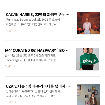
듭한 그의 세계에서 눈에 띄는순간들을 하나로
빅비트(Big Beat)의 상징으로 불리었다. 사실 전
엮고 전진하는 새로운 움직임이다. 실제 신보의
작 [No Geography](2019)의 부진한..
곡들은 [Friends That Break Your Heart]
CALVIN HARRIS, 23명의 화려한 손님들을 모신 흥겹고 즐거운 사교 파티 BGM
(2021)를 작업할 때 만들었다. 당시엔 곡의 방향
[Funk Wav Bounces Vol. 2], 2022 글 오승해
성이 달라‘Big Hammer’, ‘Fall Back’ 같은 곡들
사진제공 소니뮤직엔터테인먼트 코리아 [Funk
이 아이디어를 기록한 수준에 멈춰있었다. 하지
Wav Bounces Vol. 1](2017) 이후 5년 만에 나
만 지난 앨범의 대표곡 ‘Say What You Will’의
더보기
온 [Funk Wav Bounces Vol. 2]는 한 마디로 가
완성 후 정점에 도달했다고 여긴 제임스는 즐거
장 잘 나가는 뮤지션들과 협업하여 만든 앨범이
운 무언가를 만들 적기가 지금이라고 판단했다.
다. 마치 이 시대를 대표하는 뮤지션들의 새 싱글
암시적인 ‘Asking To Break’..
을 모아 놓은 컬렉션 앨범이랄까. 디제이이자 프
윤상 CURATED 06: HAEPAARY `BORN BY GORGEOUSNESS`
로듀서인 그의 본업을 생각하면 무리 없는 일도
일시: 4월 23일 (토) 오후 6시 장소: 현대카드
아닌데, 사실 쟁쟁한 가수들을 섭외하는 데 아무
Understage 지난 3월 1일 개최된 제 19회 한국
런 거리낌이 없는 건 캘빈 해리스의 인기와 능력
대중음악상 시상식에서 최우수 일렉트로닉 음반
더보기
을 단적으로 말해주고 있다. 이 말인 즉, 캘빈이
과 노래 부문을 모두 석권한 일렉트로닉 그룹 해
이번 앨범에서는 과연 어떤 유명 뮤지션들과 작
파리는 최혜원(신시사이저, 타악기)과 박민희(보
업했는지가 더 관심사라는 말이다. 이번에도 모
컬, 신시사이저)로 구성된 2인조 그룹이다. 두 사
두 23명의 쟁쟁한 아티스트들이 참여했다. 두아
람은 일렉트로닉-앰비언트라는 서구에서 형성된
리..
UZA 인터뷰 : 싱어-송라이터를 넘어서 싱어-프로듀서의 정체성을 향하는 첫 발걸음, 정규 1집 [악의 평범성]
사운드와 그들이 관심을 갖고 있는 종묘제례악,
싱어송라이터 우자(UZA)는 홍대 인디 씬에서 세
남창가곡 등 전통 국악의 악곡을 접목하는 음악
명의 여성 인디 뮤지션들이 연합하여 진행한 공
적 지향으로 한국 인디 일렉트로닉 씬에 화제를
연 시리즈 [우.쥬.콘]을 통해 음악 팬들에게 처음
불러일으키고 있다. 두 사람 모두 전통음악 교육
더보기