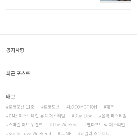
주목받기 시작했다. 그 후 대학동창이었던 다른
을 착실히 받은 경력을 갖고 있는데, 전통타악 기
싱어송라이터 쉐인(Shane)과 함께 결성한 듀오
반 사운드 아티스트인 혜원은 초등학교 때부터
우자 앤 쉐인(UZA & SHANE)으로 2017년 첫
대학교 때까지 15년 간 전통 타악 교육을 받았
EP를 발표하면서 보다 넓은 대중에게 알려졌고,
다. 민희 역시 중요무형문화재 제30호 가곡 이..
그와 함께 솔로 음악작업을 병행하면서 작년까
지 두 장의 EP를 공개하면서 인디 일렉트로닉-
팝 씬에서 좋은 반응을 얻고 있다. 지난 4월 마침
내 첫 정규 앨범 [악의 평범성(Banality of Evil)]
공지사항
을 공개한 그녀를 지금까지의 음악여정과 이번
앨범과 곡들에 대한 그녀의 자세한 생각들을 코
리사운즈(Coreesounds) 사무실에서 진행된 인
터뷰를 통해 직접 들..
최근 포스트
태그
로코모션 11호
로코모션
LOCOMOTION
재즈
DMZ 피스트레인 뮤직 페스티벌
Dua Lipa
음악 페스티벌
스마일 러브 위켄드
The Weeknd
펜타포트 락 페스티벌
Smile Love Weekend
JUMF
테일러 스위프트