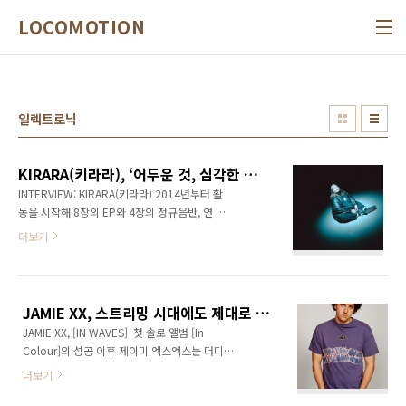
본문 바로가기
LOCOMOTION
일렉트로닉
KIRARA(키라라), ‘어두운 것, 심각한 것을 이야기하더라도 밝게 풀어내는’ 일렉트로닉 뮤지션
INTERVIEW: KIRARA(키라라) 2014년부터 활
동을 시작해 8장의 EP와 4장의 정규음반, 연 30
회 이상의 공연 등의 활발한 활동을 이어온 일렉
더보기
트로닉 뮤지션 키라라는 2025년 2월 정규 5집
[KIRARA]를 통해 그간의 음악적 장점에 더해 다
양한 장르 뮤지션들과의 협업으로 새로운 시도
를 보여주었다. [SSAP : 키라라의 일단 앨범내
JAMIE XX, 스트리밍 시대에도 제대로 만든 앨범은 중요하다
기] 라는 이름 아래 인디뮤지션 양성을 위한 앨범
JAMIE XX, [IN WAVES] 첫 솔로 앨범 [In
제작 워크숍의 강사로 활동하는 등 바쁜 일정을
Colour]의 성공 이후 제이미 엑스엑스는 더디게
소화하고 있는 키라라와 만나 신보와 자신의 음
후속 앨범을 준비했다. 9년 공백을 예상한 건 아
악에 대한 생각을 들어보았다.. 인터뷰 진행, 정
더보기
니었으나, 머릿속으로 그린 초기 노래들이 살아
리 김성환사진 제공, 진행 협조 까미뮤직 만나게
움직이지 않는 것처럼 느껴져 삶의 균형부터 다