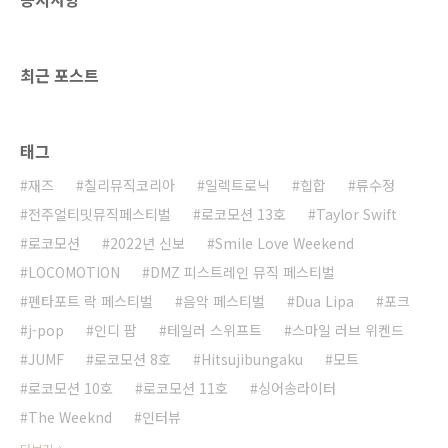
들의 관심을 모으기 시작했고, 이후 정규 1집
[Everything I Know About Love](2022)에 이
어서 2집 ..
최근 포스트
태그
재즈
칠리뮤직코리아
일렉트로닉
힙합
류수정
전주얼티밋뮤직페스티벌
로코모션 13호
Taylor Swift
로코모션
2022년 신보
Smile Love Weekend
LOCOMOTION
DMZ 피스트레인 뮤직 페스티벌
펜타포트 락 페스티벌
음악 페스티벌
Dua Lipa
포크
j-pop
인디 팝
테일러 스위프트
스마일 러브 위켄드
JUMF
로코모션 8호
Hitsujibungaku
모트
로코모션 10호
로코모션 11호
싱어송라이터
The Weeknd
인터뷰