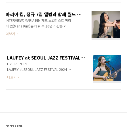
다. 또한 평단의 찬사 속에 2024년 그래미 시상
영화는 그 어렵다는 브로드웨이 스타일마저 확
식에서 최우수 트래디셔널 팝 보컬 앨범상..
실하게 소화해내며 10억 달러 이상의 수익을 냈
마리아 킴, 정규 7집 앨범과 함께 월드 투어를 다녀온 한국 재즈 신의 대표 보컬리스트
다. 이 여세를 몰아 그녀는 토드 필립스(Todd
INTERVIEW: MARIA KIM 재즈 보컬리스트 마리
Phillips)의 영화 [조커: 폴리 아되(Joker: Folie
아 킴(Maria Kim)은 데뷔 후 10년의 활동 기간
a Deux)]에서 할리퀸 역할을 맡았는데, 그 작품
동안 7장의 스튜디오 앨범을 발매한 것만으로도
더보기
의 사운드트랙과 관련이 짙으면서도 독립적으로
모자라 수많은 라이브 무대를 통해 한국 재즈의
감상할 수 있도록 제작된 컴패니언 앨범
오늘, 내일을 만들어 나가는 뮤지션이다. 최근 정
(Companion Album)이자 일곱 번째 정규앨범
규 7집을 발매하고 월드 투어 일정을 끝마친 마
이 바로 [Harlequin]이다. 이 앨범은 OST보다
리아 킴을 그녀의 새 작업실에서 만나보았다.. 인
더..
LAUFEY at SEOUL JAZZ FESTIVAL 2024, Z세대를 대표할 여성 재즈 싱어송라이터의 첫 내한 무대
터뷰 진행, 정리 허희필사진 제공 마리아
LIVE REPORT :
킴 대중음악 종합 매거진 로코모션의 인터뷰
LAUFEY at SEOUL JAZZ FESTIVAL 2024 일
에 응해주어 감사하다. 독자들께 소개 부탁한다.
시: 2024년 6월 2일 (토) 장소: 서울 올림픽공원
마리아 킴: 재즈 피아니스트이자 보컬리스트
더보기
잔디 광장 무대취재, 글 김성환 / 사진제공
인 마리아 킴이다. 만나게 되어 반갑다.
프라이빗 커브 아이슬란드인 아버지와 바이올
[Misty Blue] 발매 직전의 음감회 같던 서울 콘서
리니스트 중국인 어머니 사이에서 태어난 재즈
트가 벌써 5달 전이다. 그 이후 오스트레일리
인디 팝 싱어송라이터 레이베이는 클래식에 조
아 라이브를 포함하여 최근 대만 가오..
예가 깊은 외가와 아버지가 갖고 있던 고전 재즈
음반들의 영향을 동시에 받으며 성장했다. 이미
아이슬란드에서는 오디션 쇼 등에서 두각을 보
였던 그녀는 2021년 버클리 음악대학을 졸업하
공지사항
면서 발표한 첫 EP [Typical of Me]로 음악 팬