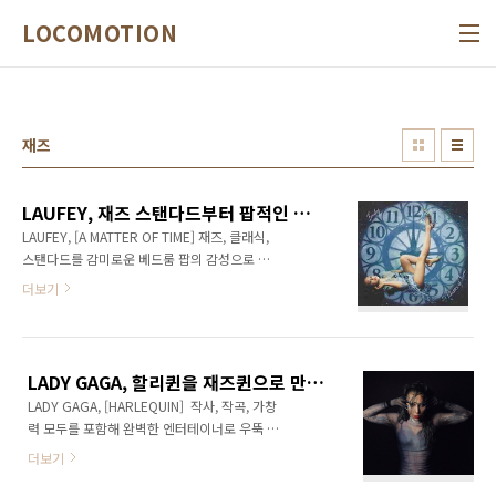
본문 바로가기
LOCOMOTION
재즈
LAUFEY, 재즈 스탠다드부터 팝적인 편곡까지 다양하고 더욱 달콤해진 그녀의 노래들
LAUFEY, [A MATTER OF TIME] 재즈, 클래식,
스탠다드를 감미로운 베드룸 팝의 감성으로 풀
어온 레이베이는 아이슬란드와 워싱턴 D.C.에서
더보기
성장해 버클리 음대를 졸업, 데뷔 EP [Typical
of Me](2021)을 시작으로 1집 [Everything I
Know About Love](2022), 그리고 한국에서
도 그녀의 이름을 확실히 알린 2집 [Bewitched]
LADY GAGA, 할리퀸을 재즈퀸으로 만든 명작
(2023)을 통해 이젠 세계적 인기 팝-재즈 싱어송
LADY GAGA, [HARLEQUIN] 작사, 작곡, 가창
라이터로 성장했다. 그녀의 곡들은 현재까지 글
력 모두를 포함해 완벽한 엔터테이너로 우뚝 선
로벌 스트리밍 50억회 이상을 기록했고, 2집은
레이디 가가는 브래들리 쿠퍼(Bradley
재즈 앨범으로서는 드물게 빌보드 앨범차트 18
더보기
Cooper)와 함께 주연했던 영화 [A Star Is
위까지 올라가면서 그녀의 인기를 확인시켜주었
Born](2018)에서 연기력마저 인정받았다. 이