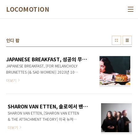
본문 바로가기
LOCOMOTION
인디 팝
JAPANESE BREAKFAST, 성공의 무게를 짊어지지 않은 멜랑콜리
JAPANESE BREAKFAST, [FOR MELANCHOLY
BRUNETTES (& SAD WOMEN)] 2023년 10월
전작 [Jubilee](2021)의 투어를 끝마친 미셸 자
더보기
우너(Michelle Zauner)는 그해 말부터 서울에
머물며 새 앨범과 책을 작업했다. 한국어와 한국
문화에 몰입하며 지낸1년은 행복한 휴식이자 심
오한 경험이었다. 그렇게 완성된 재패니즈 브렉
SHARON VAN ETTEN, 솔로에서 밴드의 리더로 포지션을 전환하고 80년대식 사운드의 특징을 가져온 신작
퍼스트의 정규 4집은 전작과 상반된 우울함이 깃
SHARON VAN ETTEN, [SHARON VAN ETTEN
든다. 진지하면서도 유치한 감정을 진하게 담은
& THE ATTACHMENT THEORY] 미국 뉴저지
노래들과 일치하는, 너무 무겁지 않은 앨범 타이
에서 태어나 성장한 샤론 밴 에튼은 테네시 주 머
틀은 존 치버(John Cheever)의 단편집 ‘The
더보기
프리스보로(Murfreesboro)의 음반샵 겸 커피숍
World of Apples’에서 따왔다. 사운드시티 스
에서 일하며 생계를 유지하며 처음으로 작곡을