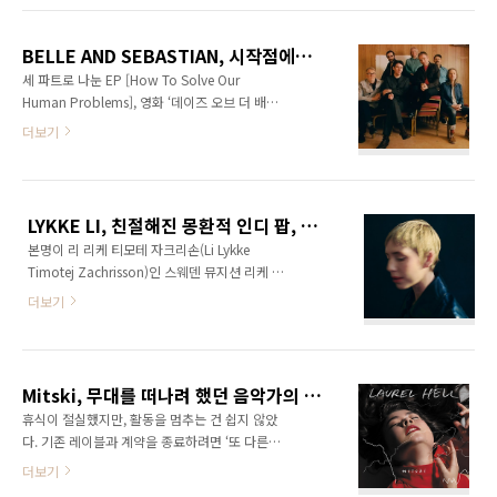
튜디오를 체험하며 ‘기타 중심의 앨범’을 향한 열
배워 자신의 곡을 쓰기 시작했다. 그 후 뉴욕 브
망도 실현했다. 위태로운 ‘Ho..
루클린으로 이주한 그녀는 [Because I Was In
BELLE AND SEBASTIAN, 시작점에서 찾은 아름다운 일상
Love](2009)로 인디 신에서 데뷔했고, [Are We
세 파트로 나눈 EP [How To Solve Our
There](2014)까지 총 4장의 앨범을 발표하며
Human Problems], 영화 ‘데이즈 오브 더 배그
꾸준히 평단의 찬사 속에 지명도를 쌓았다. 몇 년
놀드 썸머(Days Of The Bagnold Summer)’
더보기
간 음악에서 벗어나 연기와 학업을 하며 충전의
사운드트랙을 겸한 동명 타이틀 앨범을 연이어
시간을 가졌던 그녀는 5집 [Remind Me
발표한 벨 앤 세바스찬은 오랜 공백을 가질 생각
Tomorrow](2019)를 통해 기타 중심의 포크
이 없었다. 하지만 2020년 3월부터 시작하려던
록에서 신시사이저, 드럼, 실..
신보 작업은 세상을 멈춘 특수한 상황으로 밴드
LYKKE LI, 친절해진 몽환적 인디 팝, 예술적 영상과 결합하다
의 로스앤젤레스행까지 가로막혔다. 2020년 12
본명이 리 리케 티모테 자크리손(Li Lykke
월에 재회한 밴드는 월드 투어에서 선곡한 라이
Timotej Zachrisson)인 스웨덴 뮤지션 리케 리
브 앨범 [What To Look For In Summer]
는 뮤지션과 사진사 부부의 딸로 태어나 어린 시
(2020)를 발매했고, 작업 방향을 선회하기로 했
더보기
절부터 포르투갈, 모로코, 네팔, 인도, 미국 뉴욕
다. 글 김성환 사진 제공 KANG & MUSIC # 자세
등 세계를 옮겨다니며 생활하는 특별한 경험을
한 본문 내용은 로코모션 제 6호에서 확인하세
쌓았다. 그리고 21세에 본국에 돌아와 첫 EP
요.
[Little Bit](2007)을 발표하며 뮤지션의 길을 걷
Mitski, 무대를 떠나려 했던 음악가의 변신
기 시작했다. 글 김성환 사진 제공 KANG &
휴식이 절실했지만, 활동을 멈추는 건 쉽지 않았
MUSIC # 자세한 본문 내용은 로코모션 제 6호
다. 기존 레이블과 계약을 종료하려면 ‘또 다른
에서 확인하세요.
앨범’이 필요했다. 노래는 이미 많았지만, 무대
더보기
복귀를 두고 고민했다. 그 계속된 고뇌는 신보