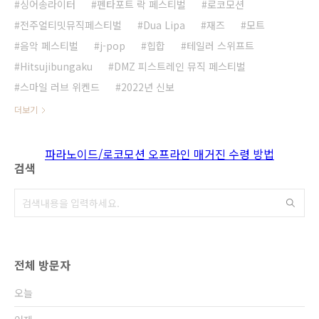
싱어송라이터
펜타포트 락 페스티벌
로코모션
전주얼티밋뮤직페스티벌
Dua Lipa
재즈
모트
음악 페스티벌
j-pop
힙합
테일러 스위프트
Hitsujibungaku
DMZ 피스트레인 뮤직 페스티벌
스마일 러브 위켄드
2022년 신보
더보기
파라노이드/로코모션 오프라인 매거진 수령 방법
검색
전체 방문자
오늘