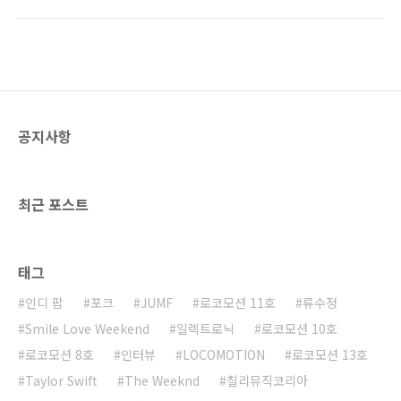
[Laurel Hell]의 2번 트랙 ‘Working For The
Knife’에 여실히 담겼다. 2019년 말에 작곡한 이
곡은 신시사이저가 긴장감을 형성하고 공허한
마음 한구석을 비춘다. 앨범이 나아갈 길을 밝혀
준 노래다. 글 윤태호 사진 제공 리플레이뮤직 #
자세한 본문 내용은 로코모션 제 5호에서 확인하
네요.
공지사항
최근 포스트
태그
인디 팝
포크
JUMF
로코모션 11호
류수정
Smile Love Weekend
일렉트로닉
로코모션 10호
로코모션 8호
인터뷰
LOCOMOTION
로코모션 13호
Taylor Swift
The Weeknd
칠리뮤직코리아