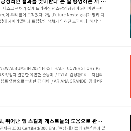
DUA LIPA, ‘긍정적일수록 긍정적인 결과를 맞이한다’는 걸 증명하는 새 앨범
IMISM] 디스코 색채가 짙게 드리워진 댄스팝의 상징이 되어버린 두아
sm]이 우리 앞에 도착했다. 2집 [Future Nostalgia]가 펑키 디
 2집에 사이키델릭과 트립합의 색채가 입혀진 느낌이다. 하지만 가
적이며 의미심장하고, 앨범 타이틀대로 긍정적인 메시지를 전해준
ing Season’은 나란히 가장 좋은 성적을 보여주고 있는데, 사랑의 난관
 멜로디가 두아 리파 노래답게 풍부한 보컬과 멜로디로 구성되었
 그녀의 노래는 맞는데 그녀의..
S NEW ALBUMS IN 2024 FIRST HALF COVER STORY P2
R&B/팝과 결합한 유연한 관능미 / TYLA 김성환P4 자신의
콘셉트 앨범으로 승화한 팝 디바 / ARIANA GRANDE 김태현P6
악의 씨앗이 있었음을 증명한 쾌작 / BEYONCE 김성환P8
살려 전작과 완전히 다른 사운드로 돌아오다 / CHARLI
를 더욱 심화한 2020년대 Dark Pop의 선례 / BILLIE
MEGAN THEE STALLION, 뛰어난 랩 스킬과 게스트들의 도움으로 완성한 ‘외상(外傷)매거진
사진제공 1501 Certified/300 Ent. ‘여성 래퍼들의 반란’ 등과 같