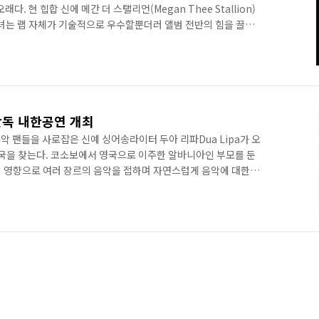
다. 현 힙합 신에 메간 더 스탤리언(Megan Thee Stallion)
그녀는 랩 자체가 기술적으로 우수할뿐더러 앨범 전반의 힘을 끌어
과 톤으로 보면 대선배 폭시 브라운(Foxy Brown)과 랩소디
군이다. 2집 앨범 [Traumazine]은 거기에 트랩을 자유자재로 갖
그러나 그건 그녀의 실력만을 두고 하는 말일 수 있다. 실상 이 앨
 등의 상태이기 때문이다. ..
 단독 내한공연 개최
 팬들을 사로잡은 신예 싱어송라이터 두아 리파Dua Lipa가 오
 한국을 찾는다. 코소보에서 영국으로 이주한 알바니아인 부모를 둔
 영향으로 여러 장르의 음악을 접하며 자연스럽게 음악에 대한
돌아간 이후에도 영국에 홀로 남아 자신의 꿈을 이루기 위해 노력
이 큰 화제를 불러일으키면서 데뷔의 기회를 잡게 된다. 중성적인
자신의 경험을 담은 진솔한 가사가 돋보이는 두아 리파의 음악은
5년 데뷔 싱글 ‘New Love’에 이어 발표된 두 번째 싱글 ‘Be