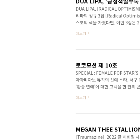
DUA LIPA, [RADICAL OPT
리파의 정규 3집 [Radical Optimi
스코의 색을 가졌다면, 이번 3집은
사는 신나는 비트와 반대로 꽤 철학
더보기
다. 먼저 ‘Houdini’와 ‘Train
을 잘 이겨낸다는 희망스러운 가사와
다. 특히 ‘These Walls’는 분명
로코모션 제 10호
SPECIAL : FEMALE POP STAR'
아마피아노 뮤직의 신예 스타, 서구 
‘환승 연애’에 대한 고백을 한 편의 
컨트리/아메리카나의 뿌리에 흑인 음
더보기
자신의 음악적 근본에 대한 애정을 되
XCX 김성환P10 그녀의 ‘불안의 색채’
EILISH..
[Traumazine], 2022 글 허희필 