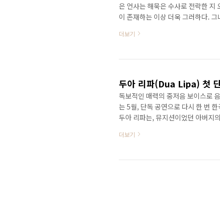
은 언사는 해묵은 수사로 전락한 지 오래
이 존재하는 이상 더욱 그러하다. 
갈 역량이 확고하기 때문이다. 스타일
더보기
(Rapsody)를 융합시켜 놓은 듯 발
고 노는 여유가 합쳐진 결과물이다. 
범을 이루는 정서는 위태로움, 부정성
두아 리파(Dua Lipa) 첫
독보적인 매력의 중저음 보이스로 음악
는 5월, 단독 공연으로 다시 한 번
두아 리파는, 뮤지션이었던 아버지의
꿈을 키웠다. 가족이 모두 코소보로 
더보기
하였고, 유튜브에 올린 커버곡 영상
보컬이 전해주는 몽환적인 분위기에 
많은 이들의 공감을 불러일으켰다. 201
the On..