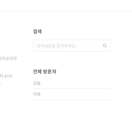
검색
뮤직코리아
전체 방문자
j-pop
오늘
트
어제