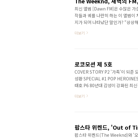
The Weeknd, 새벽의 F
최신 앨범 [Dawn FM]은 수많은
작들과 궤를 나란히 하는 이 앨범이
지가 되어 나타났단 말인가? “상상
차를 타고 가는데 차는 막히고 무심코
더보기
에게 설교하고 희망의 빛을 줘요. 기
요.”라고 설명해주는 위켄드의 설명
공 유니버설 뮤직 # 자세한 본문 내
로코모션 제 5호
COVER STORY P2 '가족'이 되준
성환 SPECIAL #1 POP HEROIN
태호 P6 80년대 감성이 강화된 최신작
성환 P7 스페인 최고 팝 디바의 '월드 
더보기
속으로 / THE WEEKND 오승해 SPE
적 팝 듀오, 18년만에 발표한 7번째 
여전히 지키고..
팝스타 위켄드(The Weeknd)와 