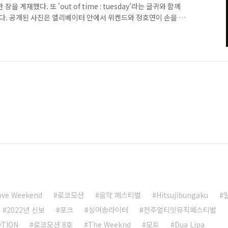
을 게재했다. 또 'out of time : tuesday'라는 글귀와 함께
. 공개된 사진은 엘리베이터 안에서 위켄드와 정호연이 손을 맞
me(아웃 오브 타임)' 뮤직비디오의 한 장면을 캡처한 것으로 보인다.
5집 'Dawn FM(던 에프엠)'의 수록곡으로, 지난 1월 발매 이후 국내
있다. 위켄드는 지난해 10월 자신의 SNS에 '오징어 게임'에 출
을 드러낸 바 있다. ..
ove Weekend
로코모션
음악 페스티벌
Hitsujibungaku
2022년 신보
포크
싱어송라이터
전주얼티밋뮤직페스티벌
TION
로코모션 8호
The Weeknd
모트
Dua Lipa