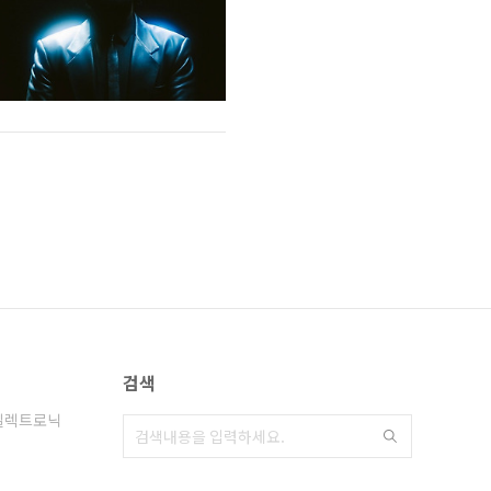
검색
일렉트로닉