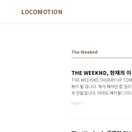
본문 바로가기
LOCOMOTION
The Weeknd
THE WEEKND, [HURRY UP 
동이 될 겁니다. 제가 해야만 할 일이
속 만들겁니다. 아마도 에이블(그의 본
면 위켄드로서도 만들 수도 있겠죠,
더보기
겁니다. 언젠가는요. 저는 그 껍질을
위켄드의 발언) 앞서 서두의 그의 인
드’라는 자신의 페르소나로 발표하는