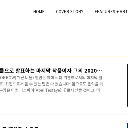
HOME
COVER STORY
FEATURES + ART
THE WEEKND, 현재의 이름으로 발표하는 마지막 작품이자 그의 2020년대 3부작의 피날레
TOMORROW] “(곧 나올) 앨범은 아마도 더 위켄드로서의 마지막 활
죠. 위켄드로서 할 수 있는 말은 다 했습니다. 앞으로도 음악을 계
명은 아벨 테스파예(Abel Tesfaye)다)로서 만들 것이고, 어쩌
 하지만 저는 여전히 위켄드를 죽이고 싶습니다. 그리고 그렇게 할
 벗고 다시 태어나려고 노력하고 있습니다.” (W 매거진 인터뷰 속
터뷰 발언에서도 언급했듯, 이 음반은 그가 (현재로서는) ‘더 위켄
 마지막 작품이라고 한다. 아버지가 없는 가정에서..