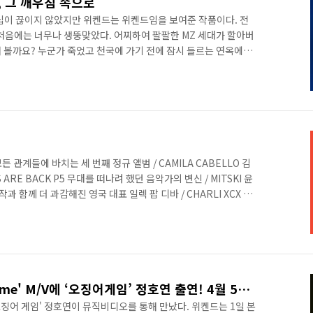
M, 그 깨우침 속으로
 가십이 끊이지 않았지만 위켄드는 위켄드임을 보여준 작품이다. 전
 처음에는 너무나 생뚱맞았다. 어찌하여 팔팔한 MZ 세대가 할아버
해 볼까요? 누군가 죽었고 천국에 가기 전에 잠시 들르는 연옥에서
 카라디오를 듣게 되죠. 라디오 DJ는 편안한 목소리로 청취자들
쁘거나 슬프지만, 다음 스텝으로 갈 수 있는 유일한 시간이에
에는 의도적이면서 명민한 포인트가 매우 많다. 글 오승해 사진 제
용은 로코모션 제 5호에서 확인하네요.
 모든 관계들에 바치는 세 번째 정규 앨범 / CAMILA CABELLO 김
ES ARE BACK P5 무대를 떠나려 했던 음악가의 변신 / MITSKI 윤
과 함께 더 과감해진 영국 대표 일렉 팝 디바 / CHARLI XCX 김
팝 시장 정복작전' / ROSALIA 김성환 P8 새벽의 FM, 그 깨우침
CIAL #2 80S HEROES ARE BACK P10 80년대 영국의 대표
정규작 / TEARS FOR FEARS 김성환 P11 순수한 흥의 로큰롤을
팝스타 위켄드, 'Out of Time' M/V에 ‘오징어게임’ 정호연 출연! 4월 5일 전 세계 공개
'오징어 게임' 정호연이 뮤직비디오를 통해 만났다. 위켄드는 1일 본