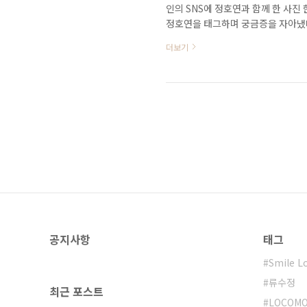
인의 SNS에 정호연과 함께 한 사진 한 장
정호연을 태그하며 궁금증을 자아냈다
잡고 있는 모습으로, 'Out of Ti
더보기
'Out of Time'은 위켄드의 정규 
음원 차트에도 오르며 큰 사랑을 받고 
연 중인 정호연의 사진을 게재하며 팬심
공지사항
태그
Smile L
류수정
최근 포스트
LOCOMO