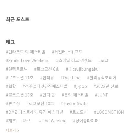
이고 가수로서의 소명이다. 쉼 없이 이루어진 그
의 작업은 적절한 시간을 만났을 때, 세상에 선보
여지는 것일 뿐 어느 날 갑자기 이루어지는 일들
최근 포스트
이 ..
태그
펜타포트 락 페스티벌
테일러 스위프트
Smile Love Weekend
스마일 러브 위켄드
포크
일렉트로닉
로코모션 8호
Hitsujibungaku
로코모션 11호
인터뷰
Dua Lipa
칠리뮤직코리아
힙합
전주얼티밋뮤직페스티벌
j-pop
2022년 신보
로코모션 13호
인디 팝
음악 페스티벌
JUMF
류수정
로코모션 10호
Taylor Swift
DMZ 피스트레인 뮤직 페스티벌
로코모션
LOCOMOTION
재즈
모트
The Weeknd
싱어송라이터
더보기