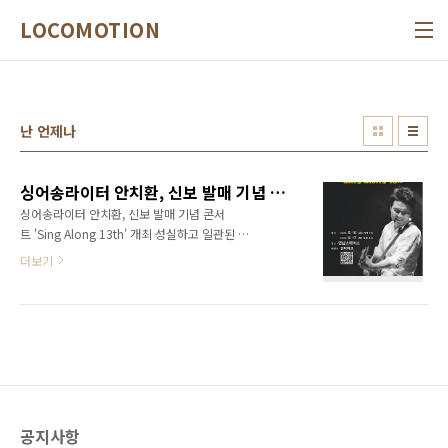
본문 바로가기
LOCOMOTION
난 언제나
싱어송라이터 안치환, 신보 발매 기념 콘서트 'Sing Along 13th' 개최
싱어송라이터 안치환, 신보 발매 기념 콘서
트 'Sing Along 13th' 개최 성실하고 일관된 자
세로 삶과 음악을 노래하는 가수 안치환, 여전
더보기
히 건재한 저항과 서정의 공유공감을 위해 만
든 13번째 앨범을 관객과 함께 부르는 시간을 갖
는다. 어떤 이는 여전히 안치환스럽다 하고 어떤
이는 안치환이 변했다고 한다. 그러나 그는 언제
나 같은 사람이었다. 그의 삶이 지속되는 한 그의
음악도 끊임없이 이어진다. 때로 눈발처럼 흔들
리고 새로운 길 앞에 서성일지라도 그의 마음속
엔 언제나 시가 있고, 꽃과 바람이 있으며 그로
공지사항
인해 만들어지는 노래가 있다. 그것이 삶의 기쁨