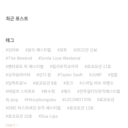
이러한 물적 규모감으로 청자는 어셔가 품었
을 꿈을 헤아려볼 수 있다. 글 허희필 / 사진
제공 Bellamy B..
최근 포스트
태그
인터뷰
음악 페스티벌
모트
2022년 신보
The Weeknd
Smile Love Weekend
펜타포트 락 페스티벌
칠리뮤직코리아
로코모션 11호
싱어송라이터
인디 팝
Taylor Swift
JUMF
힙합
일렉트로닉
로코모션 8호
포크
스마일 러브 위켄드
테일러 스위프트
류수정
재즈
전주얼티밋뮤직페스티벌
j-pop
Hitsujibungaku
LOCOMOTION
로코모션
DMZ 피스트레인 뮤직 페스티벌
로코모션 13호
로코모션 10호
Dua Lipa
더보기