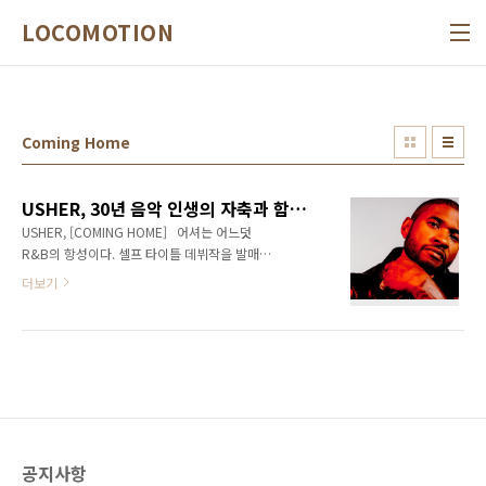
본문 바로가기
LOCOMOTION
Coming Home
USHER, 30년 음악 인생의 자축과 함께 재정립의 의지를 담은 신작
USHER, [COMING HOME] 어셔는 어느덧
R&B의 항성이다. 셀프 타이틀 데뷔작을 발매한
지 30년이 되었고, 몇 세대를 통과하며 다만 지
더보기
치지 않는 아티스트의 항력을 지켜왔다. 연 단위
로 공을 들여 생산한 여덟 장의 작품선이 그 물증
이다. 그리고 올 상반기 8년 만에 발매한 9집
[Coming Home]이 우리 앞에 놓여 있다. 서른
해를 맞은 음악 인생을 스스로 축원하는 동시에
다시 정립하려는 의지가 빼곡하게 실려 있다. 자
신의 퍼포먼스와 작곡, 보컬을 최선으로 버무릴
수 있는 장르 즉 알앤비, 소울 그리고 힙합이 앨
공지사항
범을 지배한다. 게다가 스무 트랙을 싣고 있다.