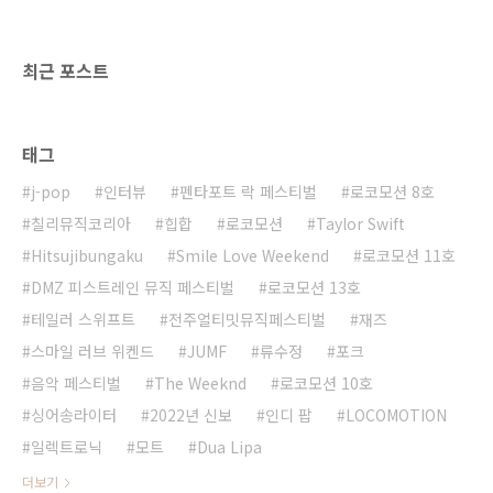
에서 3주간 1위를 차지하면서 일단 컴백의 첫 발
은 잘 내딛였다고 할 수 있겠다. 전작에서는 그래
도 밝..
최근 포스트
태그
j-pop
인터뷰
펜타포트 락 페스티벌
로코모션 8호
칠리뮤직코리아
힙합
로코모션
Taylor Swift
Hitsujibungaku
Smile Love Weekend
로코모션 11호
DMZ 피스트레인 뮤직 페스티벌
로코모션 13호
테일러 스위프트
전주얼티밋뮤직페스티벌
재즈
스마일 러브 위켄드
JUMF
류수정
포크
음악 페스티벌
The Weeknd
로코모션 10호
싱어송라이터
2022년 신보
인디 팝
LOCOMOTION
일렉트로닉
모트
Dua Lipa
더보기