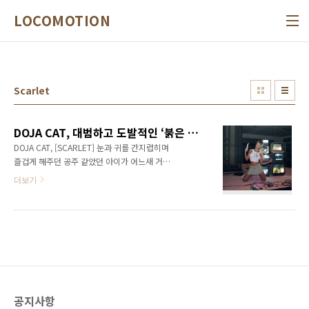
본문 바로가기
LOCOMOTION
Scarlet
DOJA CAT, 대범하고 도발적인 ‘붉은 악마’로 돌아와 흥겨운 한판을 벌이는 네 번째 정규작
DOJA CAT, [SCARLET] 눈과 귀를 간지럽히며
즐겁게 해주던 공주 같았던 아이가 어느새 거친
반항과 욕설을 내뱉으며 폭풍 같은 사춘기를 지
더보기
내는 모습이 바로 이런 모습일까? 디스코 풍의
팝 사운드에 기반해 ‘Say So’와 ‘Kiss Me More’
같은 히트곡을 뽑아냈던 도자 캣(Doja Cat)이
팬들과 세간의 걱정하는 시선을 받을 만큼 기괴
한 ‘악마들’의 이미지가 가미된 콘셉트와 매우 선
정적으로 들릴 가사가 담긴 선행 싱글 ‘Paint
The Town Red’를 발표하며 지난 8월, 컴백에
본격적 시동을 걸었다. 뮤비에 대한 논란이 있긴
공지사항
했지만, 다행히 9월 11일부터 빌보드 Hot 100