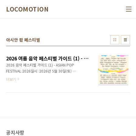
본문 바로가기
LOCOMOTION
아시안 팝 페스티벌
2026 여름 음악 페스티벌 가이드 (1) - Asian Pop Festival 2026
2026 음악 페스티벌 가이드 (1) - ASIAN POP
FESTIVAL 2026일시: 2026년 5월 30일(토) ~
31일(일)장소: 인천 파라다이스 시티 글 김성환
더보기
사진, 자료제공 파라다이스 문화재단 / APF
2024년 처음 시작되어 올해로 3회째를 맞는 ‘아
시안 팝 페스티벌’(이하 APF)은 다양한 장르의
아시아 음악과 한국의 인디 음악 신을 대표하는
뮤지션들을 한 자리에서 만나 볼 수 있는 뮤직 페
스티벌이다. 인천 영종도 인천공항 근방에 위치
한 리조트인 파라다이스 시티(Paradise City) 전
역에 걸쳐 열리는 이 페스티벌은 야외 잔디광장
공지사항
인 ‘컬처 파크(Culture Park)’, 다목적 공연장 ‘스