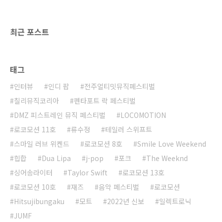
튜디오 파라다이스(Studio Paradise)’, 밤 시간
의 디제잉-일렉트로닉 공..
최근 포스트
태그
인터뷰
인디 팝
전주얼티밋뮤직페스티벌
칠리뮤직코리아
펜타포트 락 페스티벌
DMZ 피스트레인 뮤직 페스티벌
LOCOMOTION
로코모션 11호
류수정
테일러 스위프트
스마일 러브 위켄드
로코모션 8호
Smile Love Weekend
힙합
Dua Lipa
j-pop
포크
The Weeknd
싱어송라이터
Taylor Swift
로코모션 13호
로코모션 10호
재즈
음악 페스티벌
로코모션
Hitsujibungaku
모트
2022년 신보
일렉트로닉
JUMF