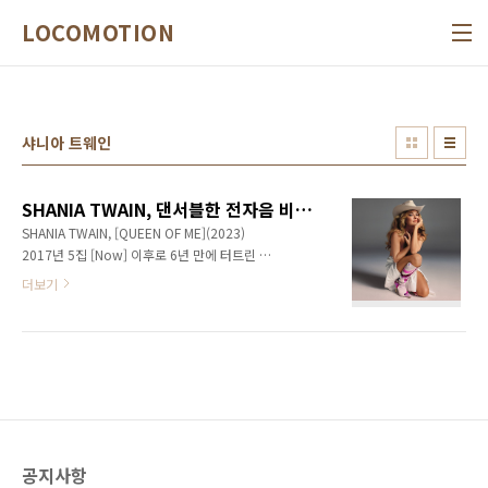
본문 바로가기
LOCOMOTION
샤니아 트웨인
SHANIA TWAIN, 댄서블한 전자음 비트가 깔린 진화한 팝 크로스오버
SHANIA TWAIN, [QUEEN OF ME](2023)
2017년 5집 [Now] 이후로 6년 만에 터트린 샤
니아 트웨인의 폭죽같은 새 앨범 [Queen Of
더보기
Me]의 음악들은 꽤 과감하다. 일단 우리에겐
BTS의 No. 1히트곡 ‘Dynamite’의 작곡에 참여
했던 데이빗 스튜어트(David Stewart)와 제시
카 아곰바(Jessica Agomba) 등과 협업한 첫 싱
글이자 댄스 비디오로 틱톡 인기몰이까지 하는
중인 ‘Giddy Up’과 확실한 80년대 댄스 팝 트랙
‘Waking Up Dreaming’부터 확실히 이전과 다
른 행보다. 1990년대 후반 컨트리 팝 크로스오
공지사항
버의 선두주자였긴 했지만, 이번엔 댄서블한 일