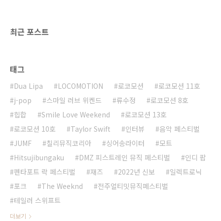
렉트로닉 팝 비트를 전면에 깔면서 테일러 스위
프트(Taylor Swift) 이전부..
최근 포스트
태그
Dua Lipa
LOCOMOTION
로코모션
로코모션 11호
j-pop
스마일 러브 위켄드
류수정
로코모션 8호
힙합
Smile Love Weekend
로코모션 13호
로코모션 10호
Taylor Swift
인터뷰
음악 페스티벌
JUMF
칠리뮤직코리아
싱어송라이터
모트
Hitsujibungaku
DMZ 피스트레인 뮤직 페스티벌
인디 팝
펜타포트 락 페스티벌
재즈
2022년 신보
일렉트로닉
포크
The Weeknd
전주얼티밋뮤직페스티벌
테일러 스위프트
더보기