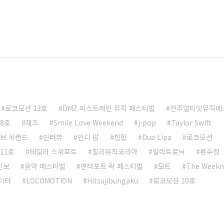
로코모션 13호
DMZ 피스트레인 뮤직 페스티벌
전주얼티밋뮤직페
8호
재즈
Smile Love Weekend
j-pop
Taylor Swift
브 위켄드
인터뷰
인디 팝
힙합
Dua Lipa
로코모션
11호
테일러 스위프트
칠리뮤직코리아
일렉트로닉
류수정
 신보
음악 페스티벌
펜타포트 락 페스티벌
모트
The Weekn
이터
LOCOMOTION
Hitsujibungaku
로코모션 10호