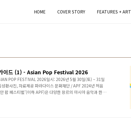
HOME
COVER STORY
FEATURES + ART
 (1) - Asian Pop Festival 2026
IAN POP FESTIVAL 2026일시: 2026년 5월 30일(토) ~ 31일
김성환사진, 자료제공 파라다이스 문화재단 / APF 2024년 처음
안 팝 페스티벌’(이하 APF)은 다양한 장르의 아시아 음악과 한국
을 한 자리에서 만나 볼 수 있는 뮤직 페스티벌이다. 인천 영종도
이스 시티(Paradise City) 전역에 걸쳐 열리는 이 페스티벌
re Park)’, 다목적 공연장 ‘스튜디오 파라다이스(Studio
트로닉 공..