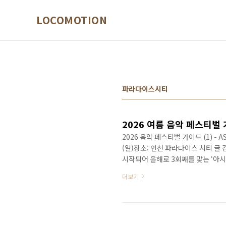
본문 바로가기
LOCOMOTION
파라다이스시티
2026 여름 음악 페스티벌 가이드
2026 음악 페스티벌 가이드 (1) - AS
(일)장소: 인천 파라다이스 시티 글 
시작되어 올해로 3회째를 맞는 ‘아시
의 인디 음악 신을 대표하는 뮤지션들
더보기
인천공항 근방에 위치한 리조트인 파라다
은 야외 잔디광장인 ‘컬처 파크(Cultu
Paradise)’, 밤 시간의 디제잉-일렉