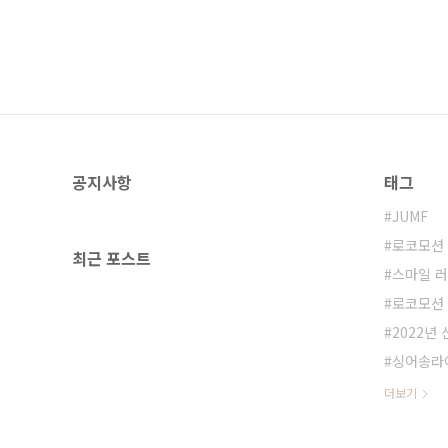
공지사항
태그
JUMF
로코모션 
최근 포스트
스마일 러
로코모션 
2022년
싱어송라
더보기