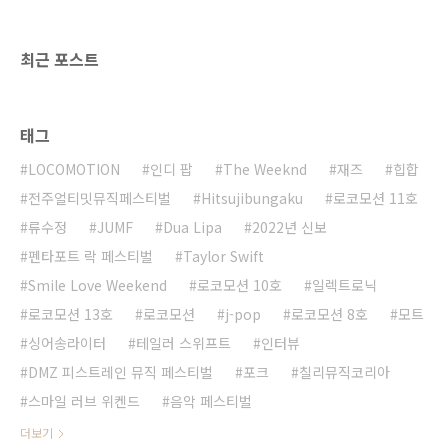
최근 포스트
태그
LOCOMOTION
인디 팝
The Weeknd
재즈
힙합
전주얼티밋뮤직페스티벌
Hitsujibungaku
로코모션 11호
류수정
JUMF
Dua Lipa
2022년 신보
펜타포트 락 페스티벌
Taylor Swift
Smile Love Weekend
로코모션 10호
일렉트로닉
로코모션 13호
로코모션
j-pop
로코모션 8호
모트
싱어송라이터
테일러 스위프트
인터뷰
DMZ 피스트레인 뮤직 페스티벌
포크
칠리뮤직코리아
스마일 러브 위켄드
음악 페스티벌
더보기