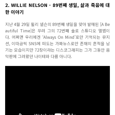
2. WILLIE NELSON - 89번째 생일, 삶과 죽음에 대
한 이야기
지난 4월 29일 윌리 넬슨의 89번째 생일을 맞아 발매된 [A Be
autiful Time]은 무려 그의 72번째 솔로 스튜디오 앨범이
다. 어쩌면 우리에겐 ‘Always On Mind’로만 기억되는 뮤지
션, 이따금씩 SNS에 떠도는 가짜뉴스로만 존재의 흔적을 남
기는 모습이지만 72장이라는 디스코그래피는 그가 그동안 음
악판에 그려왔던 나이테와 다름 아니다.