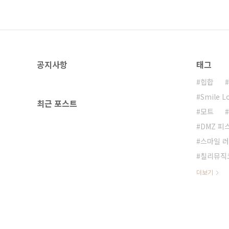
공지사항
태그
힙합
Smile L
최근 포스트
모트
DMZ 피
스마일 러
칠리뮤직
더보기