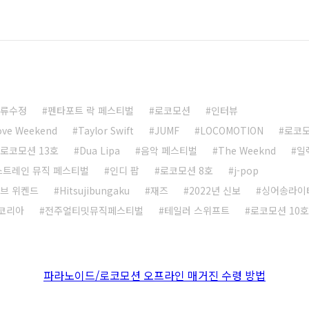
류수정
펜타포트 락 페스티벌
로코모션
인터뷰
ove Weekend
Taylor Swift
JUMF
LOCOMOTION
로코모
로코모션 13호
Dua Lipa
음악 페스티벌
The Weeknd
일
스트레인 뮤직 페스티벌
인디 팝
로코모션 8호
j-pop
브 위켄드
Hitsujibungaku
재즈
2022년 신보
싱어송라이
코리아
전주얼티밋뮤직페스티벌
테일러 스위프트
로코모션 10호
파라노이드/로코모션 오프라인 매거진 수령 방법