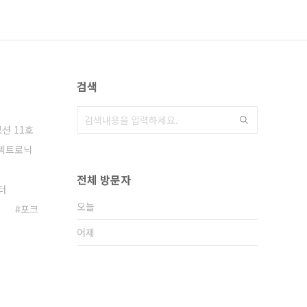
검색
션 11호
렉트로닉
전체 방문자
터
오늘
포크
어제