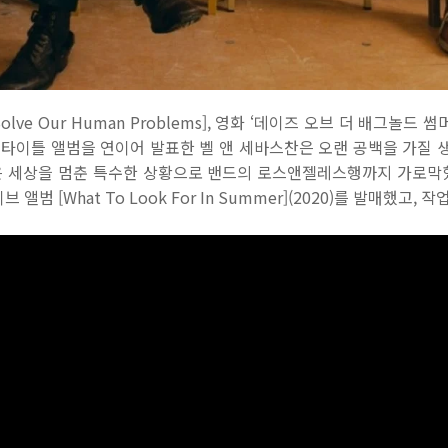
olve Our Human Problems], 영화 ‘데이즈 오브 더 배그놀드 썸머(D
명 타이틀 앨범을 연이어 발표한 벨 앤 세바스찬은 오랜 공백을 가질 생각
 세상을 멈춘 특수한 상황으로 밴드의 로스앤젤레스행까지 가로막혔다.
범 [What To Look For In Summer](2020)를 발매했고,