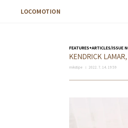
본문 바로가기
LOCOMOTION
FEATURES+ARTICLES/ISSUE N
KENDRICK LAM
mikstipe
2022. 7. 14. 19:59