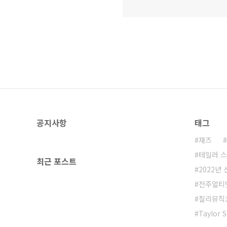
공지사항
태그
재즈
테일러 
최근 포스트
2022년
전주얼티
칠리뮤직
Taylor S