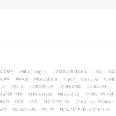
로코모션
Hitsujibungaku
펜타포트 락 페스티벌
모트
음
스위프트
류수정
로코모션 10호
j-pop
Dua Lipa
JUMF
 신보
인디 팝
로코모션 11호
싱어송라이터
일렉트로닉
밋뮤직페스티벌
The Weeknd
로코모션 8호
스마일 러브 위켄
코리아
포크
힙합
LOCOMOTION
Smile Love Weekend
wift
로코모션 13호
인터뷰
DMZ 피스트레인 뮤직 페스티벌