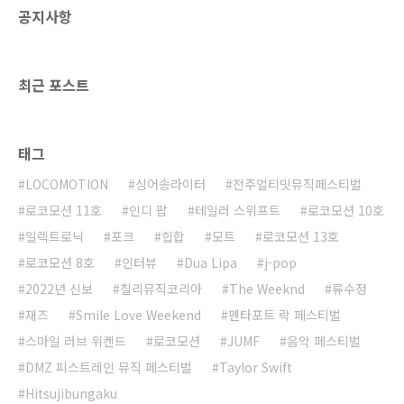
공지사항
최근 포스트
태그
LOCOMOTION
싱어송라이터
전주얼티밋뮤직페스티벌
로코모션 11호
인디 팝
테일러 스위프트
로코모션 10호
일렉트로닉
포크
힙합
모트
로코모션 13호
로코모션 8호
인터뷰
Dua Lipa
j-pop
2022년 신보
칠리뮤직코리아
The Weeknd
류수정
재즈
Smile Love Weekend
펜타포트 락 페스티벌
스마일 러브 위켄드
로코모션
JUMF
음악 페스티벌
DMZ 피스트레인 뮤직 페스티벌
Taylor Swift
Hitsujibungaku