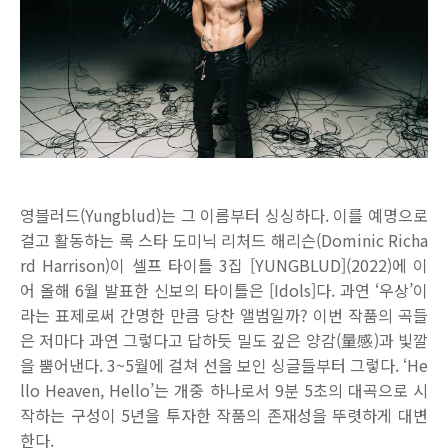
영블러드(Yungblud)는 그 이름부터 싱싱하다. 이를 예명으로
걸고 활동하는 록 스타 도미닉 리처드 해리슨(Dominic Richa
rd Harrison)이 셀프 타이틀 3집 [YUNGBLUD](2022)에 이
어 올해 6월 발표한 신보의 타이틀은 [Idols]다. 과연 ‘우상’이
라는 표제로써 간명한 만큼 당찬 앨범일까? 이번 작품의 곡들
은 저마다 과연 그렇다고 답하듯 밀도 깊은 양감(量感)과 빛깔
을 뿜어낸다. 3~5월에 걸쳐 선을 보인 싱글들부터 그렇다. ‘He
llo Heaven, Hello’는 개중 하나로서 9분 5초의 대곡으로 시
작하는 구성이 5년을 투자한 작품의 존재성을 뚜렷하게 대변
한다.