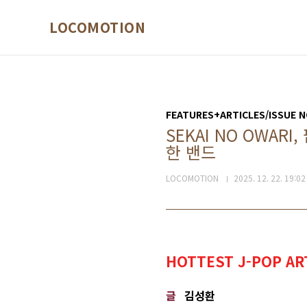
본문 바로가기
LOCOMOTION
FEATURES+ARTICLES/ISSUE N
SEKAI NO OWA
한 밴드
LOCOMOTION
2025. 12. 22. 19:02
HOTTEST J-POP AR
글
김성환