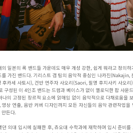
의 일본의 록 밴드들 가운데도 매우 개성 강한, 쉽게 뭐라고 정의
를 가진 밴드다. 기리스트 겸 팀의 음악적 중심인 나카진(Nakajin,
본명 후카세 사토시), 건반 연주자 사오리(Saori, 필명 후지사키 사오리
e)로 구성된 이 4인조 밴드는 드럼과 베이스가 없이 멜로딕한 팝 사운
하나의 고정된 장르적 요소에 얽매임 없이 음악적으로 다채로움을 보
, 영상 연출, 음반 커버 디자인까지 모든 자신들의 음악 관련작업
 만든다.
했던 의대 입시에 실패한 후, 츄오대 수학과에 재학하며 입시 준비를