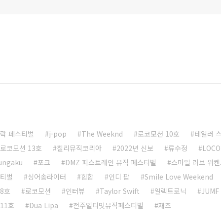
 락 페스티벌
j-pop
The Weeknd
로코모션 10호
테일러 
로코모션 13호
칠리뮤직코리아
2022년 신보
류수정
LOCO
bungaku
포크
DMZ 피스트레인 뮤직 페스티벌
스마일 러브 위켄
스티벌
싱어송라이터
힙합
인디 팝
Smile Love Weekend
8호
로코모션
인터뷰
Taylor Swift
일렉트로닉
JUMF
11호
Dua Lipa
전주얼티밋뮤직페스티벌
재즈