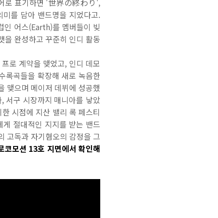
본어로 표기하면 '世界の終わり',
 의미를 담아 밴드명을 지었다고.
 어스(Earth)를 멤버들이 빚
포맷을 완성하고 꾸준히 인디 활동
나 프로 계약을 맺었고, 인디 데모
여기 수록곡들을 확장해 새로 녹음한
 계약을 맺으며 메이저 데뷔에 성공했
아, 서구 시장까지 매니아를 낳았
 데뷔한 시점에 지산 밸리 록 페스티
들에게 절대적인 지지를 받는 밴드
들의 고독과 자기혐오의 감정을 그
는 로코모션 13호 지면에서 확인해