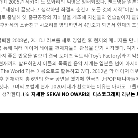
며 2005년 세카이 노 오와리의 씨앗은 잉태되었다. 밴드명을 일
만, “세상이 끝났다고 생각하던 좌절의 순간이 모든 것의 시작”이란
태로 출발해 옛 출판공장의 지하실을 개조해 자신들의 연습실이자 클럽인
년 후카세의 소꿉친구 사오리를 영입하면서 4인조가 되면서 현재의 
탈퇴한 2008년, 2대 DJ 러브를 새로 영입한 후 현재의 매니저를 만
](2009)를 통해 여러 메이저 레이블 관계자들의 관심을 받기 시작했다. 
10)까지 좋은 반응을 얻으며 결국 토이즈 팩토리(Toy’s Factory)와
 현재까지 발표하면서 이들의 독특한 음악 세계는 일본을 넘어 아시
f The World’라는 이름으로도 활동하고 있다. 2012년 막 메이저
후 현재까지 총 6번의 한국 공연을 했기에 한국의 J-POP 매니아
있다. 그녀의 보컬에 현재 1020세대가 환호하는 이유는 아마도 그
 생각한다.
(※ 자세한 SEKAI NO OWARI의 디스코그래피 리뷰