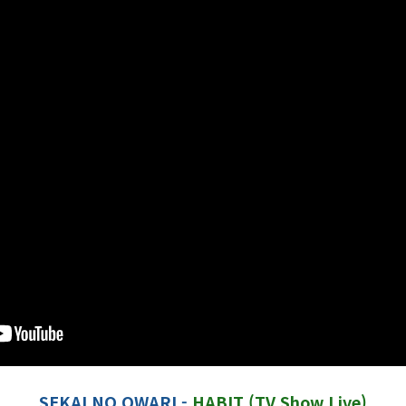
SEKAI NO OWARI -
HABIT (TV Show Live)