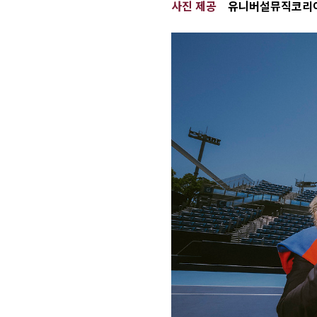
사진 제공
유니버설뮤직코리