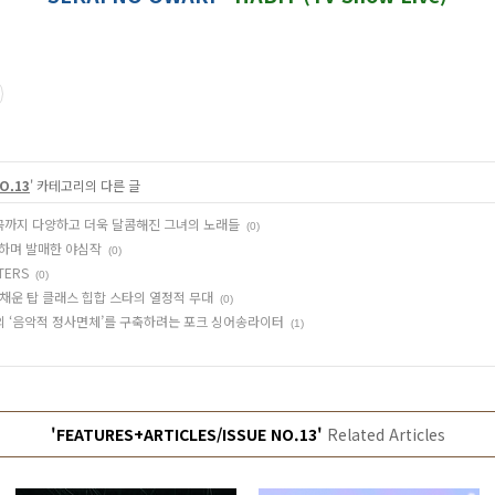
O.13
' 카테고리의 다른 글
편곡까지 다양하고 더욱 달콤해진 그녀의 노래들
(0)
선언하며 발매한 야심작
(0)
TERS
(0)
득 채운 탑 클래스 힙합 스타의 열정적 무대
(0)
신의 ‘음악적 정사면체’를 구축하려는 포크 싱어송라이터
(1)
'FEATURES+ARTICLES/ISSUE NO.13'
Related Articles