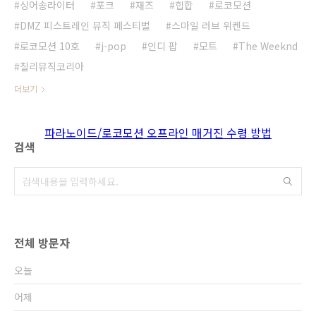
싱어송라이터
포크
재즈
힙합
로코모션
DMZ 피스트레인 뮤직 페스티벌
스마일 러브 위켄드
로코모션 10호
j-pop
인디 팝
모트
The Weeknd
칠리뮤직코리아
더보기
파라노이드/로코모션 오프라인 매거진 수령 방법
검색
전체 방문자
오늘
어제