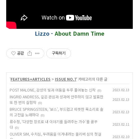
Lizzo -
About Damn Time
공감
구독하기
'
FEATURES+ARTICLES
>
ISSUE NO.7
' 카테고리의 다른 글
POST MALONE, 감성의 빛과 어둠을 두루 풀어놓는 신작
2023.02.13
(0)
INGRID ANDRESS, 깊은 관심과 성과에 안주하지 않고 발표한
2023.02.13
또 한 번의 실험작
(0)
BRUCE SPRINGSTEEN, ‘보스’, 부드럽고 따뜻한 목소리로 솔
2023.02.13
의 고전을 노래하다
(0)
류수정, ‘다양한 장르로 내 이야기를 들려주는 가수’를 꿈꾸
2023.02.11
다
(0)
OLIVER SIM, 수치심, 두려움을 이겨내려는 올리버 심의 첫걸
2023.02.10