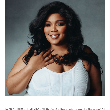
본명이 멜라니 비비안 제퍼슨(Melissa Viviane Jefferson)인