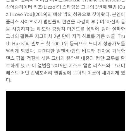
싱어송라이터 리조(Lizzo)의 스타덤은 그녀의 3번째 앨범 [Cu
z I Love You](2019)의 예상 밖의 성공으로 찾아왔다. 본인이
플러스 사이즈로서 범인들의 편견을 과감히 부수며 ‘자신의 몸
을 사랑하자’는 태도와 긍정적 마인드를 음악에 담아 설파한
그녀의 활동은 자그마치 2년 만에 지각 히트를 거둔 싱글 ‘Tru
th Hurts’의 빌보드 핫 100 1위 등극으로 드디어 성공가도를
달리게 되었다. 트렌디한 알앤비/힙합 비트와 전자음 가득한
댄스 팝을 적절히 섞은 그녀의 음악은 대중과 평단 모두를 환
호하게 했고, 이 앨범을 2019년 베스트 앨범 리스트와 그래미
베스트 어반 컨템포러리 앨범상에 그녀의 이름이 새겨지게 했
다.