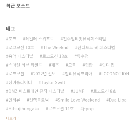
최근 포스트
태그
포크
테일러 스위프트
전주얼티밋뮤직페스티벌
로코모션 10호
The Weeknd
펜타포트 락 페스티벌
음악 페스티벌
로코모션 13호
류수정
스마일 러브 위켄드
재즈
모트
힙합
인디 팝
로코모션
2022년 신보
칠리뮤직코리아
LOCOMOTION
싱어송라이터
Taylor Swift
DMZ 피스트레인 뮤직 페스티벌
JUMF
로코모션 8호
인터뷰
일렉트로닉
Smile Love Weekend
Dua Lipa
Hitsujibungaku
로코모션 11호
j-pop
더보기