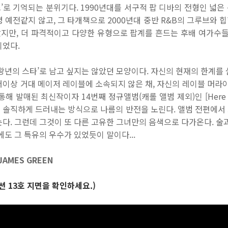
로 기억되는 분위기다. 1990년대를 서구적 팝 디바의 전형인 넓
 예전같지 않고, 그 타개책으로 2000년대 중반 R&B의 그루브와
았지만, 더 파격적이고 다양한 유형으로 팝계를 흔드는 후배 여가수들
되었다.
왕년의 스타’로 남고 싶지는 않았던 모양이다. 자신의 현재의 한계를 
 만에 더이상 거대 메이저 레이블에 소속되지 않은 채, 자신의 레이블 머라이
해 발매된 최신작이자 14번째 정규앨범(캐롤 앨범 제외)인 [Here Fo
 솔직하게 드러내는 방식으로 나름의 반전을 노린다. 앨범 전편에서
다. 그런데 그것이 또 다른 고유한 그녀만의 음색으로 다가온다. 술
보이스에도 그 특유의 우수가 있었듯이 말이다...
AMES GREEN
션 13호 지면을 확인하세요.)