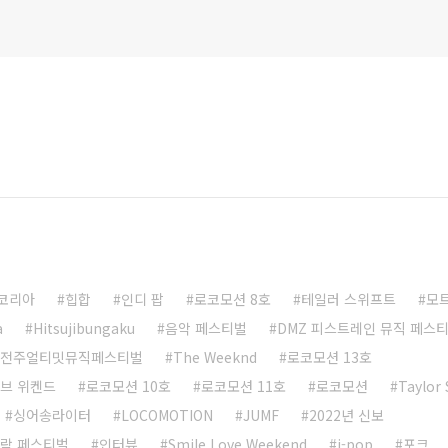
코리아
힙합
인디 팝
로코모션 8호
테일러 스위프트
모
a
Hitsujibungaku
음악 페스티벌
DMZ 피스트레인 뮤직 페스
전주얼티밋뮤직페스티벌
The Weeknd
로코모션 13호
브 위켄드
로코모션 10호
로코모션 11호
로코모션
Taylor 
싱어송라이터
LOCOMOTION
JUMF
2022년 신보
 락 페스티벌
인터뷰
Smile Love Weekend
j-pop
포크