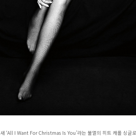
ll I Want For Christmas Is You’라는 불멸의 히트 캐롤 