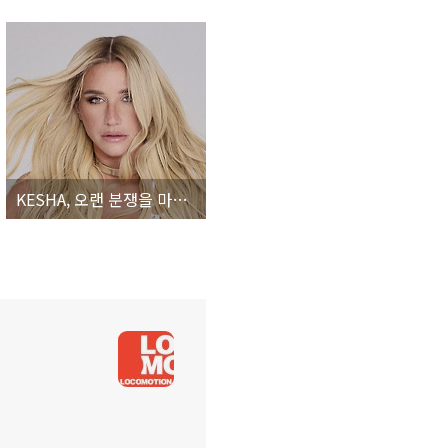
KESHA, 오랜 분쟁을 마무리짓고 완벽한 자기 주도권을 가진 댄스 팝 디바의 회심작