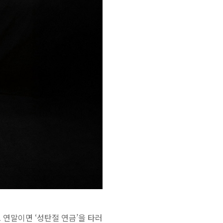
싱글로 연말이면 ‘성탄절 연금’을 타러