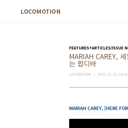
본문 바로가기
LOCOMOTION
FEATURES+ARTICLES/ISSUE N
MARIAH CAREY
는 팝디바
LOCOMOTION
2025. 12. 23. 18:16
MARIAH CAREY, [HERE FOR 