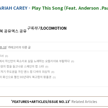
RIAH CAREY -
Play This Song (Feat. Anderson .Pa
구독하기
LOCOMOTION
북 공유
엑스 공유
O.13
' 카테고리의 다른 글
그녀
(0)
 쇼걸에서 자신만의 목소리로 삶을 노래하는 오필리아로 부활하다
(0)
 차원의 팝을 들고나온 스페인의 팝 스타
(0)
한 자기 주도권을 가진 댄스 팝 디바의 회심작
(0)
사랑의 화신으로 펼친 80년대식 복고팝의 황홀경
(1)
'FEATURES+ARTICLES/ISSUE NO.13'
Related Articles