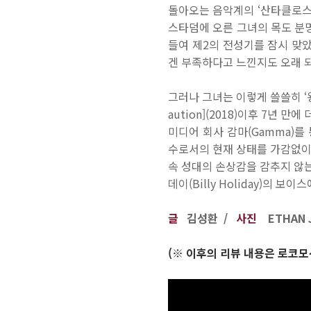
돌아오는 음악계의 ‘산타클로스’
스타덤에 오른 그녀의 목도 분명
들여 제2의 전성기를 잠시 맞
겐 부족하다고 느낀지도 오래 
그러나 그녀는 이렇게 쓸쓸히 ‘
aution](2018)이후 7년
미디어 회사 감마(Gamma)를 통
수로서의 현재 상태를 가감없이
속 성대의 손상감을 감추지 않는
데이(Billy Holiday)의 
글
김성환 /
사진
ETHAN J
(※ 이후의 리뷰 내용은 로코모