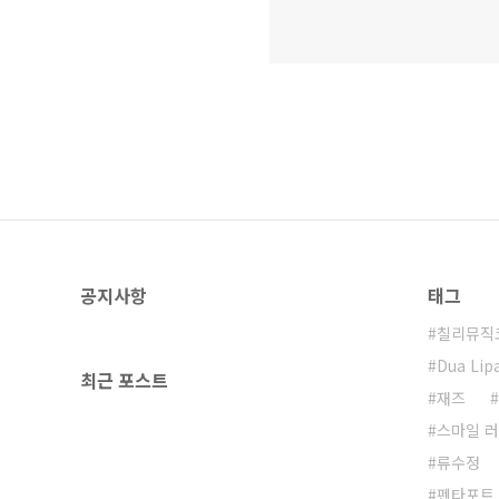
공지사항
태그
칠리뮤직
Dua Lip
최근 포스트
재즈
스마일 러
류수정
펜타포트