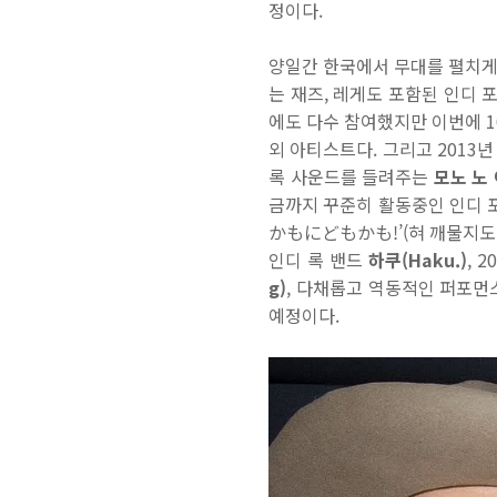
정이다
.
양일간 한국에서 무대를 펼치게
는 재즈
,
레게도 포함된 인디 
에도 다수 참여했지만 이번에
1
외 아티스트다
.
그리고
2013
년
록 사운드를 들려주는
모노 노
금까지 꾸준히 활동중인 인디 
かもにどもかも
!’(
혀 깨물지도
인디 록 밴드
하쿠
(Haku.)
, 2
g)
,
다채롭고 역동적인 퍼포먼
예정이다
.