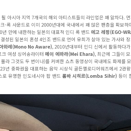
 될 아시아 지역
7
개국의 해외 아티스트들의 라인업은 꽤 알차다
.
먼
포크
-
록 사운드로 이미
2000
년대에 국내에서 꽤 많은 팬층을 확보하
0
년 만에 내한하는 일본의 대표적 인디 록 밴드
에고 레핑
(EGO-WR
 결성된 일본의 혼성
4
인조 밴드로 언어 유희가 살아 있는 가사와 
 아와레
(Mono No Aware)
, 2010
년대부터 인디 신에서 활동하다
포크 여성 싱어송라이터
메이 에하라
(Mei Ehara)
,
최근에 그들이 모
 몰라 그것도 두 번이나
)
를 커버한 쇼츠 동영상이 국내에도 화제를 
023
년 중화권을 대표하는 음악 시상식 골든멜로디어워즈에서
2
관왕
스로 유명한 인도네시아 팝 밴드
롬바 시히르
(Lomba Sihir)
등이 