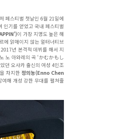
저 페스티벌 첫날인
6
월
21
일에
며 인기를 얻었고 국내 페스티벌
APPIN’)
이 가장 지명도 높은 해
장르에 얽매이지 않는 얼터너티브
가
2017
년 본격적 데뷔를 해서 지
노 노 아와레의 곡
‘
かむかもし
모았던 오사카 출신의 여성
4
인조
을 차지한
정의농
(Enno Chen
참여해 개성 강한 무대를 펼쳐줄