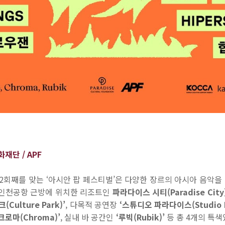
단 / APF
2
회째를 맞는
‘
아시안 팝 페스티벌
’
은 다양한 장르의 아시아 음악을 
 인천공항 근방에 위치한 리조트인
파라다이스 시티
(Paradise City
크
(Culture Park)’
,
다목적 공연장
‘
스튜디오 파라다이스
(Studio 
크로마
(Chroma)’
,
실내 바 공간인
‘
루빅
(Rubik)’
등 총
4
개의 특색