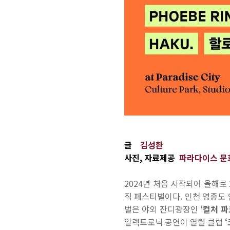
글
김성환
사진, 자료제공
파라다이스 문화재
2024
년 처음 시작되어 올해로
직 페스티벌이다
.
인천 영종도
벌은 야외 잔디광장인
‘
컬처 파
일렉트로닉 공연이 열릴 클럽
‘