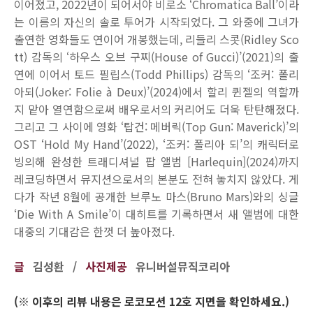
이어졌고, 2022년이 되어서야 비로소 ‘Chromatica Ball’이라
는 이름의 자신의 솔로 투어가 시작되었다. 그 와중에 그녀가
출연한 영화들도 연이어 개봉했는데, 리들리 스콧(Ridley Sco
tt) 감독의 ‘하우스 오브 구찌(House of Gucci)’(2021)의 출
연에 이어서 토드 필립스(Todd Phillips) 감독의 ‘조커: 폴리
아되(Joker: Folie à Deux)’(2024)에서 할리 퀸젤의 역할까
지 맡아 열연함으로써 배우로서의 커리어도 더욱 탄탄해졌다.
그리고 그 사이에 영화 ‘탑건: 메버릭(Top Gun: Maverick)’의
OST ‘Hold My Hand’(2022), ‘조커: 폴리아 되’의 캐릭터로
빙의해 완성한 트래디셔널 팝 앨범 [Harlequin](2024)까지
레코딩하면서 뮤지션으로서의 본분도 전혀 놓치지 않았다. 게
다가 작년 8월에 공개한 브루노 마스(Bruno Mars)와의 싱글
‘Die With A Smile’이 대히트를 기록하면서 새 앨범에 대한
대중의 기대감은 한껏 더 높아졌다.
글
김성환 /
사진제공
유니버설뮤직코리아
(※ 이후의 리뷰 내용은 로코모션 12호 지면을 확인하세요.)