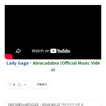
Lady Gaga
- Abracadabra (Official Music Vide
o)
4
구독하기
'
FEATURES+ARTICLES
>
ISSUE NO.12
' 카테고리의 다른 글