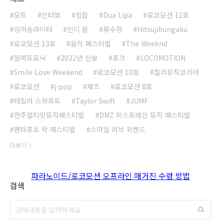
모트
인터뷰
힙합
Dua Lipa
로코모션 11호
싱어송라이터
인디 팝
류수정
Hitsujibungaku
로코모션 13호
음악 페스티벌
The Weeknd
일렉트로닉
2022년 신보
포크
LOCOMOTION
Smile Love Weekend
로코모션 10호
칠리뮤직코리아
로코모션
j-pop
재즈
로코모션 8호
테일러 스위프트
Taylor Swift
JUMF
전주얼티밋뮤직페스티벌
DMZ 피스트레인 뮤직 페스티벌
펜타포트 락 페스티벌
스마일 러브 위켄드
더보기
파라노이드/로코모션 오프라인 매거진 수령 방법
검색