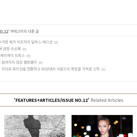
O.12
' 카테고리의 다른 글
을 추가한 메가 히트작의 딜럭스 에디션
(3)
음에 관한 수상록
(0)
에프케이에이 트윅스
(0)
무게를 짊어지지 않은 멜랑콜리
(0)
밴드의 리더로 포지션을 전환하고 80년대식 사운드의 특징을 가져온 신작
(1)
'FEATURES+ARTICLES/ISSUE NO.12'
Related Articles