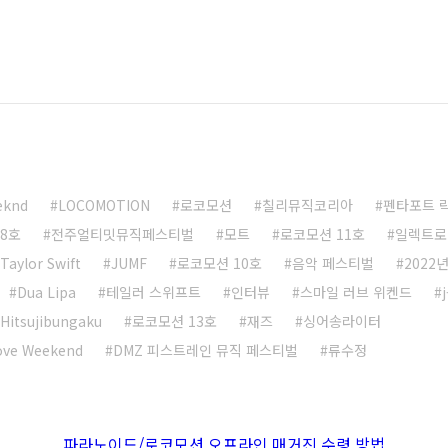
eknd
LOCOMOTION
로코모션
칠리뮤직코리아
펜타포트 
8호
전주얼티밋뮤직페스티벌
모트
로코모션 11호
일렉트로
Taylor Swift
JUMF
로코모션 10호
음악 페스티벌
2022
Dua Lipa
테일러 스위프트
인터뷰
스마일 러브 위켄드
Hitsujibungaku
로코모션 13호
재즈
싱어송라이터
ove Weekend
DMZ 피스트레인 뮤직 페스티벌
류수정
파라노이드/로코모션 오프라인 매거진 수령 방법