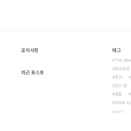
공지사항
태그
The We
로코모션 
최근 포스트
포크
인디 팝
힙합
Smile L
더보기