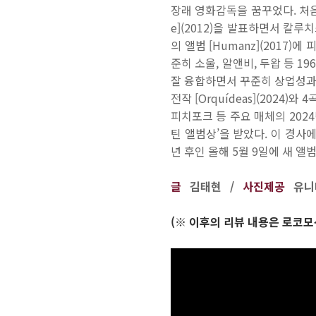
장래 영화감독을 꿈꾸었다. 처음
e](2012)을 발표하면서 칼루치
의 앨범 [Humanz](2017)
준히 소울, 알앤비, 두왑 등 
잘 융합하면서 꾸준히 상업성과
전작 [Orquídeas](2024)
피치포크 등 주요 매체의 202
틴 앨범상’을 받았다. 이 경사
년 후인 올해 5월 9일에 새 앨범 [
글
김태현 /
사진제공
유니
(※ 이후의 리뷰 내용은 로코모