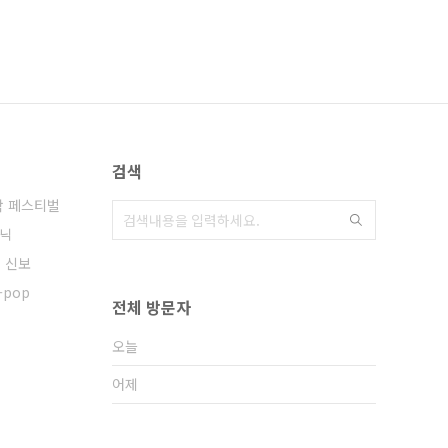
검색
락 페스티벌
닉
년 신보
j-pop
전체 방문자
오늘
어제