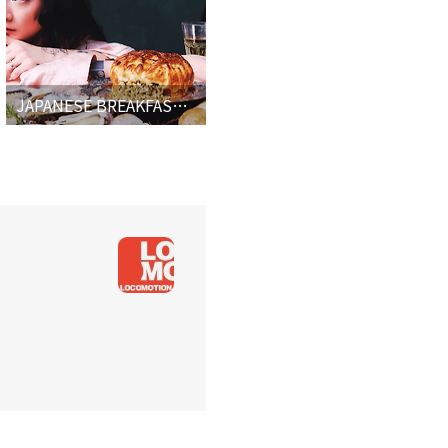
JAPANESE BREAKFAST, 성공의 무게를 짊어지지 않은 멜랑콜리