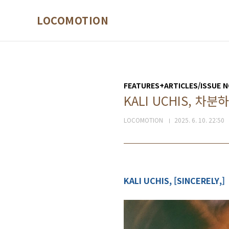
본문 바로가기
LOCOMOTION
FEATURES+ARTICLES/ISSUE N
KALI UCHIS, 차
LOCOMOTION
2025. 6. 10. 22:50
KALI UCHIS, [SINCERELY,]