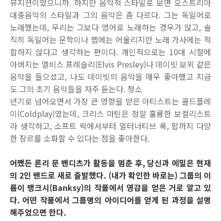
뮤지션이었으니까. 하지만 음악적 스타일로 보면 오스트리아
대중음악의 스타일과 그의 음악은 좀 다르다. 그는 독일어로
노래했는데, 우리는 그보다 영어로 노래하는 경우가 많고, 솔
직히 독일어는 문학이나 랩에는 어울리지만 노래 가사에는 적
합하지 않다고 생각하는 편이다. 개인적으로는 10대 시절에
아버지는 엘비스 프레슬리(Elvis Presley)나 데이빗 보위 같은
음악을 들으셨고, 나도 데이빗의 음악을 매우 좋아했고 지금
도 그의 초기 음악들을 자주 듣는다. 청소
년기로 넘어오면서 가장 큰 영향을 받은 아티스트는 콜드플레
이(Coldplay)였는데, 크리스 마틴은 정말 훌륭한 보컬리스트
라 생각하고, 소프트 락에서부터 얼터너티브 록, 팝까지 다양
한 장르를 소화할 수 있다는 점을 좋아한다.
어쨌든 론리 문 밴디츠가 활동을 멈춘 후, 당신과 에밀은 현재
의 2인 밴드로 새로 출발했다. (내가 확인한 바로는) 그룹의 이
름이 뱅크시(Banksy)의 작품에서 영감을 얻은 거로 알고 있
다. 어떤 작품에서 그룹명의 아이디어를 얻게 된 과정을 설명
해주었으면 한다.