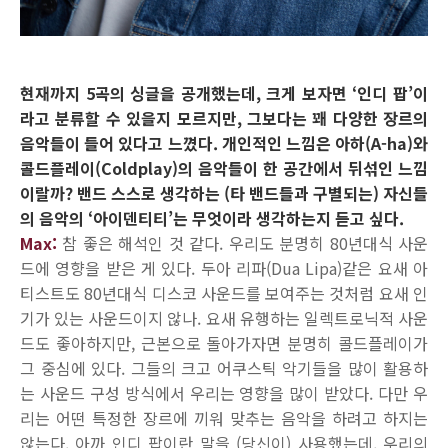
현재까지 5곡의 싱글을 공개했는데, 크게 보자면 ‘인디 팝’이
라고 분류할 수 있을지 모르지만, 그보다는 꽤 다양한 장르의
음악들이 들어 있다고 느꼈다. 개인적인 느낌은 아하(A-ha)와
콜드플레이(Coldplay)의 음악들이 한 공간에서 뒤섞인 느낌
이랄까? 밴드 스스로 생각하는 (타 밴드들과 구별되는) 자신들
의 음악의 ‘아이덴티티’는 무엇이라 생각하는지 듣고 싶다.
Max:
참 좋은 해석인 것 같다. 우리도 분명히 80년대식 사운
드에 영향을 받은 게 있다. 두아 리파(Dua Lipa)같은 요새 아
티스트도 80년대식 디스코 사운드를 보여주는 것처럼 요새 인
기가 있는 사운드이지 않나. 요새 유행하는 일렉트로닉적 사운
드도 좋아하지만, 근본으로 돌아가자면 분명히 콜드플레이가
그 중심에 있다. 그들의 크고 어쿠스틱 악기들을 많이 활용하
는 사운드 구성 방식에서 우리는 영향을 많이 받았다. 다만 우
리는 어떤 특정한 장르에 끼워 맞추는 음악을 하려고 하지는
않는다. 아까 인디 팝이란 말을 (당신이) 사용했는데, 우리의