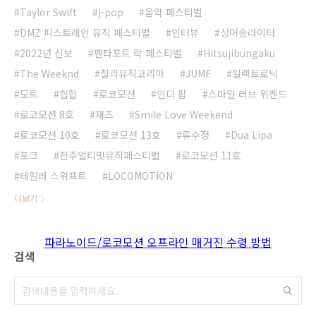
Taylor Swift
j-pop
음악 페스티벌
DMZ 피스트레인 뮤직 페스티벌
인터뷰
싱어송라이터
2022년 신보
펜타포트 락 페스티벌
Hitsujibungaku
The Weeknd
칠리뮤직코리아
JUMF
일렉트로닉
모트
힙합
로코모션
인디 팝
스마일 러브 위켄드
로코모션 8호
재즈
Smile Love Weekend
로코모션 10호
로코모션 13호
류수정
Dua Lipa
포크
전주얼티밋뮤직페스티벌
로코모션 11호
테일러 스위프트
LOCOMOTION
더보기
파라노이드/로코모션 오프라인 매거진 수령 방법
검색