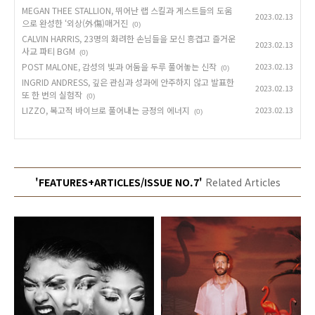
MEGAN THEE STALLION, 뛰어난 랩 스킬과 게스트들의 도움
2023.02.13
으로 완성한 ‘외상(外傷)매거진
(0)
CALVIN HARRIS, 23명의 화려한 손님들을 모신 흥겹고 즐거운
2023.02.13
사교 파티 BGM
(0)
POST MALONE, 감성의 빛과 어둠을 두루 풀어놓는 신작
2023.02.13
(0)
INGRID ANDRESS, 깊은 관심과 성과에 안주하지 않고 발표한
2023.02.13
또 한 번의 실험작
(0)
LIZZO, 복고적 바이브로 풀어내는 긍정의 에너지
2023.02.13
(0)
'FEATURES+ARTICLES/ISSUE NO.7'
Related Articles