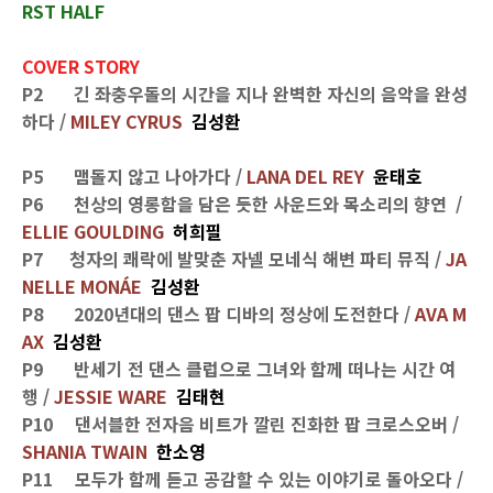
RST HALF
COVER STORY
P2 긴 좌충우돌의 시간을 지나 완벽한 자신의 음악을 완성
하다 /
MILEY CYRUS
김성환
P5 맴돌지 않고 나아가다
/
LANA DEL REY
윤태호
P6 천상의 영롱함을 담은 듯한 사운드와 목소리의 향연 /
ELLIE GOULDING
허희필
P7 청자의 쾌락에 발맞춘 자넬 모네식 해변 파티 뮤직 /
JA
NELLE MONÁE
김성환
P8 2020년대의 댄스 팝 디바의 정상에 도전한다 /
AVA M
AX
김성환
P9 반세기 전 댄스 클럽으로 그녀와 함께 떠나는 시간 여
행 /
JESSIE WARE
김태현
P10 댄서블한 전자음 비트가 깔린 진화한 팝 크로스오버 /
SHANIA TWAIN
한소영
P11 모두가 함께 듣고 공감할 수 있는 이야기로 돌아오다 /