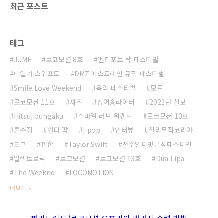
최근 포스트
태그
JUMF
로코모션 8호
펜타포트 락 페스티벌
테일러 스위프트
DMZ 피스트레인 뮤직 페스티벌
Smile Love Weekend
음악 페스티벌
모트
로코모션 11호
재즈
싱어송라이터
2022년 신보
Hitsujibungaku
스마일 러브 위켄드
로코모션 10호
류수정
인디 팝
j-pop
인터뷰
칠리뮤직코리아
포크
힙합
Taylor Swift
전주얼티밋뮤직페스티벌
일렉트로닉
로코모션
로코모션 13호
Dua Lipa
The Weeknd
LOCOMOTION
더보기
파라노이드/로코모션 오프라인 매거진 수령 방법