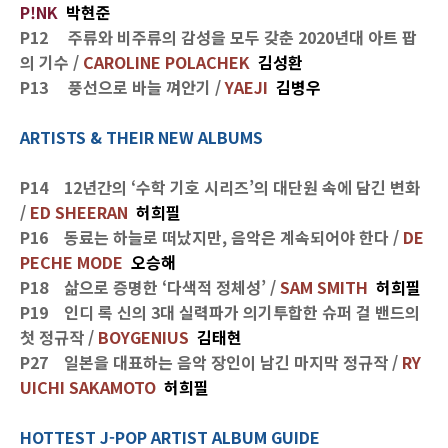
P!NK
박현준
P12 주류와 비주류의 감성을 모두 갖춘 2020년대 아트 팝
의 기수 /
CAROLINE POLACHEK
김성환
P13 풍선으로 바늘 껴안기 /
YAEJI
김병우
ARTISTS & THEIR NEW ALBUMS
P14 12년간의 ‘수학 기호 시리즈’의 대단원 속에 담긴 변화
/
ED SHEERAN
허희필
P16 동료는 하늘로 떠났지만, 음악은 계속되어야 한다 /
DE
PECHE MODE
오승해
P18 삶으로 증명한 ‘다색적 정체성’ /
SAM SMITH
허희필
P19 인디 록 신의 3대 실력파가 의기투합한 슈퍼 걸 밴드의
첫 정규작 /
BOYGENIUS
김태현
P27 일본을 대표하는 음악 장인이 남긴 마지막 정규작
/
RY
UICHI SAKAMOTO
허희필
HOTTEST J-POP ARTIST ALBUM GUIDE