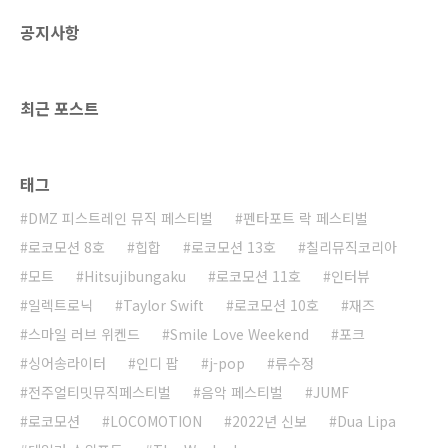
공지사항
최근 포스트
태그
DMZ 피스트레인 뮤직 페스티벌
펜타포트 락 페스티벌
로코모션 8호
힙합
로코모션 13호
칠리뮤직코리아
모트
Hitsujibungaku
로코모션 11호
인터뷰
일렉트로닉
Taylor Swift
로코모션 10호
재즈
스마일 러브 위켄드
Smile Love Weekend
포크
싱어송라이터
인디 팝
j-pop
류수정
전주얼티밋뮤직페스티벌
음악 페스티벌
JUMF
로코모션
LOCOMOTION
2022년 신보
Dua Lipa