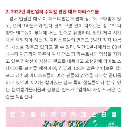
2. 2022년 라인업의 주목할 만한 대표 아티스트들
앞서 언급한 대로 이 페스티벌은 특별히 장르에 구애받지 않
고
,
오버그라운드와 인디 씬의 구별 없이 다채로운 장르의 다
양한 밴드들이 무대에 서는 것으로 유명하다
.
일단 저녁 시간
대를 책임져야 하는 각 아티스트들의 면면도
3
일간 각각 나름
의 개성을 갖추고 있다고 할 수 있다
.
일단
1
일차에서는
80
년
대부터 지금까지 꾸준히 여성 댄스 팝 가수로서의 명성을 지키
고 있는 김완선이 자신의 밴드를 대동하고 오랜만에 라이브 스
테이지를 보여줄 예정이며
,
김필과
10CM
같은 감미로운 팝
-
포크 성향의 아티스트들이 여성 팬들의 감성을 자극할 준비를
하고 있으며
,
이제는 살아있는 한국 록의 전설들이라 할 수 있
는 봄여름가을겨울과 김창완 밴드가
1
일차의 가장 뜨거운 순
간을 책임진다
.