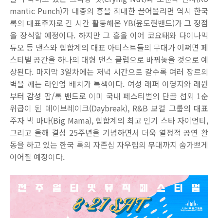
mantic Punch)
가 대중의 흥을 최대한 끌어올리면 역시 한국
록의 대표주자로 긴 시간 활동해온
YB(
윤도현밴드
)
가 그 정점
을 장식할 예정이다
.
하지만 그 흥을 이어 코요태와 다이나믹
듀오 등 댄스와 힙합계의 대표 아티스트들의 무대가 어쪄면 페
스티벌 공간을 하나의 대형 댄스 클럽으로 바꿔놓을 것으로 예
상된다
.
마지막
3
일차에는 저녁 시간으로 갈수록 여러 장르의
벽을 깨는 라인업 배치가 특색이다
.
여성 래퍼 이영지와 래원
부터 감성 팝
/
록 밴드로 이미 국내 페스티벌의 단골 섭외
1
순
위급이 된 데이브레이크
(Daybreak), R&B
보컬 그룹의 대표
주자 빅 마마
(Big Mama),
힙합계의 최고 인기 스타 자이언티
,
그리고 올해 결성
25
주년을 기념하면서 더욱 열정적 공연 활
동을 하고 있는 한국 록의 자존심 자우림의 무대까지 숨가쁘게
이어질 예정이다
.