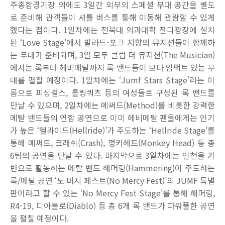
주종합경기장 외에도
3
일간 외부의 스페셜 무대 공간을 별도
로 준비해 관객들이 셔틀 버스를 통해 이동해 관람할 수 있게
했다는 점이다
. 1
일차에는 전북대 의과대학 잔디광장에 설치
된
‘Love Stage’
에서 발라드
-
포크 지향의 뮤지션들이 함께하
는 무대가 준비되며
, 3
일 모두 클럽 더 뮤지션
(The Musician)
에서는 록부터 헤비메탈까지 록 밴드들이 보다 임팩트 있는 무
대를 펼칠 예정이다
. 1
일차에는
‘Jumf Stars Stage’
라는 이
름으로 피싱걸스
,
롤링쿼츠 등의 여성들로 구성된 록 밴드를
만날 수 있으며
, 2
일차에는 메써드
(Method)
를 비롯한 강력한
메탈 밴드들의 연합 공연으로 이미 헤비메탈 팬들에게는 인기
가 높은
‘
헬라이드
(Hellride)’
가 주도하는
‘Hellride Stage’
를
통해 메써드
,
크래쉬
(Crash),
멍키헤드
(Monkey Head)
등 총
6
팀의 공연을 만날 수 있다
.
마지막으로
3
일차에는 인천을 기
반으로 활동하는 메탈 밴드 해머링
(Hammering)
이 주도하는
록
/
메탈 공연
‘
노 머시 페스트
(No Mercy Fest)’
의
JUMF
특별
판이라고 할 수 있는
‘No Mercy Fest Stage’
를 통해 해머링
,
R4-19,
디아블로
(Diablo)
등 총
6
개 록 밴드가 파워풀한 공연
을 펼칠 예정이다
.