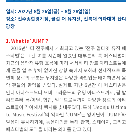
일시: 2022년 8월 26일(금) ~ 8월 28일(일)
장소: 전주종합경기장, 클럽 더 뮤지션, 전북대 의과대학 잔디
광장
1. What is ‘JUMF’?
2016
년부터 전주에서 개최되고 있는
‘
전주 얼티밋 뮤직 페
스티벌
’
은 그간 여름 시즌에 열렸던 대부분의 록 페스티벌이
최근의 음악적 유행 흐름에 따라 서서히 타 장르 아티스트들에
게 문을 열 수 밖에 없어진 상황 속에서 오히려 선제적으로 특
별히 장르의 구분을 두지않은 다양한 라인업을 배치하면서 음
악 팬들의 환영을 받았다
.
실제로 지난
6
년간 이 페스티벌은
인디 아티스트부터 오버 그라운드의 유명 아티스트까지
,
팝 발
라드부터 록
/
메탈
,
힙합
,
일렉트로닉까지 다양한 장르의 아티
스트들이 참여해서 행사를 빛내주었다
.
특히
‘Jeonju Ultima
te Music Festival’
의 약자인
‘JUMF’
는 영어단어
‘JUMP’
와
발음이 유사하기에
,
동음이의를 통해 관객
,
스테이지
,
그리고
페스티벌의 도약을 바라는 의미를 담고 있다
.