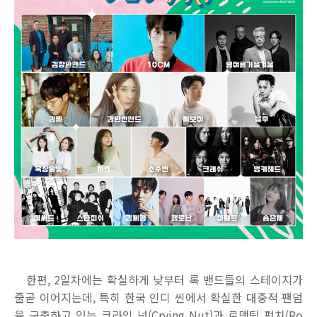
한편
, 2
일차에는 확실하게 낮부터 록 밴드들의 스테이지가
줄곧 이어지는데
,
특히 한국 인디 씬에서 확실한 대중적 팬덤
을 구축하고 있는 크라잉 넛
(Crying Nut)
과 로맨틱 펀치
(Ro