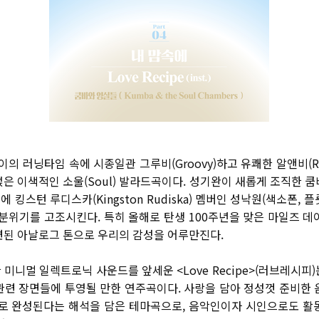
길이의 러닝타임 속에 시종일관 그루비
(Groovy)
하고 유쾌한 알앤비
(
얹은 이색적인 소울
(Soul)
발라드곡이다
.
성기완이 새롭게 조직한 쿰
래에 킹스턴 루디스카
(Kingston Rudiska)
멤버인 성낙원
(
색소폰
,
플
 분위기를 고조시킨다
.
특히 올해로 탄생
100
주년을 맞은 마일즈 데
련된 아날로그 톤으로 우리의 감성을 어루만진다
.
 미니멀 일렉트로닉 사운드를 앞세운
<Love Recipe>(
러브레시피
)
관련 장면들에 투영될 만한 연주곡이다
.
사랑을 담아 정성껏 준비한 
니로 완성된다는 해석을 담은 테마곡으로
,
음악인이자 시인으로도 활동