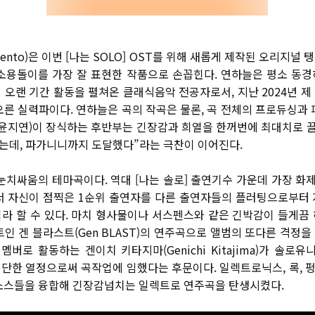
ento)
은 이번
[
나는
SOLO] OST
를 위해 새롭게 제작된 오리지널
소용돌이를 가장 잘 표현한 작품으로 손꼽힌다
.
연하늘은 평소 동경
 오랜 기간 활동을 펼쳐온 클래식음악 전공자로서
,
지난
2024
년 제
오른 실력파이다
.
연하늘은 곡의 작곡은 물론
,
곡 전체의 프로듀싱과 
 윤지연
)
이 장식하는 후반부는 긴장감과 희열을 한꺼번에 최대치로 
했는데
,
파가니니까지 도달했다”라는 극찬이 이어진다
.
 눈치싸움의 테마곡이다
.
역대
[
나는 솔로
]
출연기수 가운데 가장 화
서 자신이 점찍은
1
순위 출연자를 다른 출연자들의 플러팅으로부터 
라 할 수 있다
.
마치 형사물이나 서스펜스와 같은 긴박감이 들게끔
트인 겐 블라스트
(Gen BLAST)
의 연주곡으로 앨범의 또다른 격정을
 멤버로 활동하는 겐이치 키타지마
(Genichi Kitajima)
가 솔로유
대단한 열정으로써 곡작업에 임했다는 후문이다
.
일렉트로닉스
,
록
,
 소스들을 융합해 긴장감넘치는 일렉트로 연주곡을 탄생시켰다
.