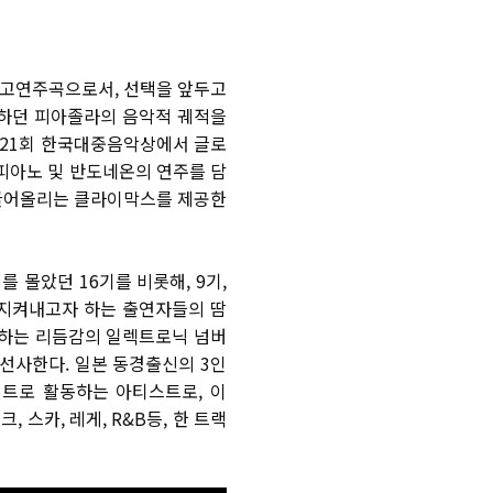
 탱고연주곡으로서
,
선택을 앞두고
하던 피아졸라의 음악적 궤적을
21
회 한국대중음악상에서 글로
피아노 및 반도네온의 연주를 담
끌어올리는 클라이막스를 제공한
제를 몰았던
16
기를 비롯해
, 9
기
,
지켜내고자 하는 출연자들의 땀
 하는 리듬감의 일렉트로닉 넘버
 선사한다
.
일본 동경출신의
3
인
니트로 활동하는 아티스트로
,
이
펑크
,
스카
,
레게
, R&B
등
,
한 트랙