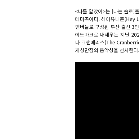
<
나를 알았어
>
는
[
나는 솔로
]
출
테마곡이다
.
헤이유니즌
(Hey 
멤버들로 구성된 부산 출신
3
이드마크로 내세우는 지난
20
나 크랜베리스
(The Cranberri
개성만점의 음악성을 선사한다