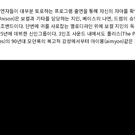
연자들이 대부분 토로하는 프로그램 출연을 통해 자신의 자아를 
Unison)
은 보컬과 기타를 담당하는 지민
,
베이스의 나연
,
드럼의 승
인조밴드이다
.
단번에 귀를 사로잡는 멜로디라인 위에 보컬 지민의 
25
년에 데뷔한 신인그룹이다
. 3
인조 사운드 내에서도 폴리스
(The P
es)
의
90
년대 모던록의 복고적 감성에서부터 아이묭
(aimyon)
같은
.