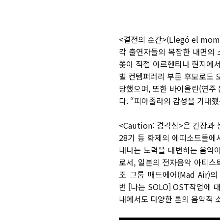
<
결전의 순간
>
(Llegó el mom
각 출연자들의 복잡한 내면의 
쫓아 직접 아르헨티나 현지에서
벌 컨템퍼러리 부문 후보로도 
당했으며
,
또한 바이올린
(
연주
다
.
“피아졸라의 감성을 기대
<Caution:
경각심
>
은 긴장과
28
기 등 화제의 에피소드들에
내나는 노력을 대변하는 음악이
로서
,
일본의 전자음악 아티스
조 그룹 매드에어
(Mad Air)
의
번
[
나는
SOLO] OST
작업에 
내에서도 다양한 톤의 음악적