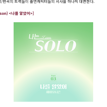
작
/
편곡의 트랙들이 출연캐릭터들의 서사를 하나씩 대변한다
.
son)
<
나를 알았어
>]