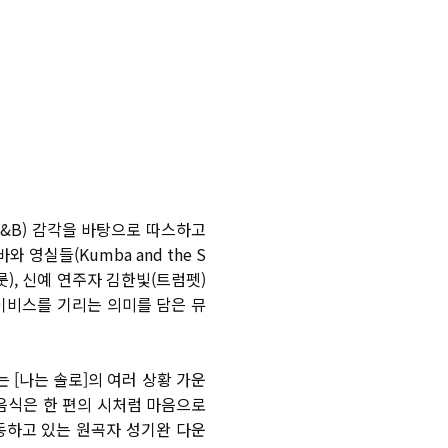
R&B)
감각을 바탕으로 따스하고
바와 영실들
(Kumba and the S
룻
),
신예 연주자 김한빛
(
트럼펫
)
이비스를 기리는 의미를 담은 뮤
는
[
나는 솔로
]
의 여러 상황 가운
음식은 한 편의 시처럼 마음으로
하고 있는 원곡자 성기완 다운