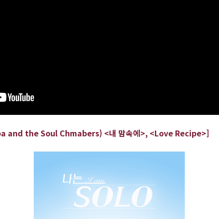
a and the Soul Chmabers)
<
내 맘속에
>,
<Love Recipe>]