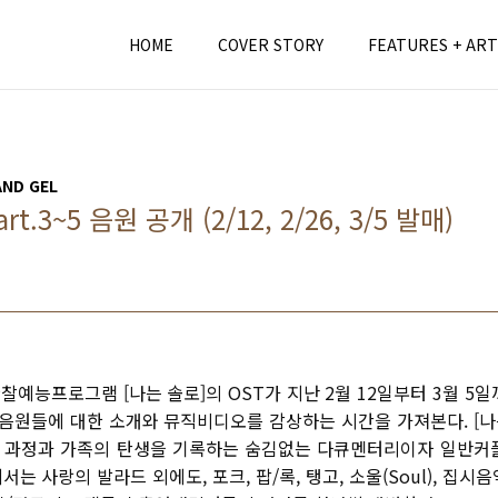
HOME
COVER STORY
FEATURES + ART
AND GEL
rt.3~5 음원 공개 (2/12, 2/26, 3/5 발매)
관찰예능프로그램
[
나는 솔로
]
의
OST가 지난 2월 12일부터 3월 5
 음원들에 대한 소개와 뮤직비디오를 감상하는 시간을 가져본다.
[
나
 과정과 가족의 탄생을 기록하는 숨김없는 다큐멘터리이자 일반커
에서는 사랑의 발라드 외에도
,
포크
,
팝
/
록
,
탱고
,
소울
(Soul),
집시음