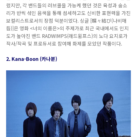
렸지만, 각 밴드들의 러브콜을 가능케 했던 것은 육성과 숨소
리가 반씩 섞인 음색을 통해 섬세하고도 신비한 표현력을 가진
보컬리스트로서의 장점 덕분이었다. 싱글 [蝶々結び(나비매
듭)]은 영화 <너의 이름은>의 주제가로 최근 국내에서도 인지
도가 높아진 밴드 RADWIMPS(래드윔프스)의 노다 요지로가
작사/작곡 및 프로듀서로 참여해 화제를 모았던 작품이다.
2. Kana-Boon (카나분)