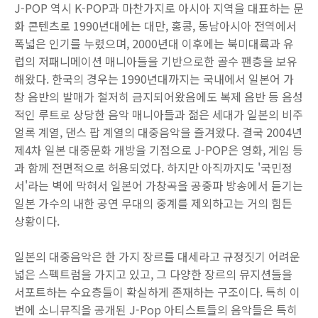
J-POP 역시 K-POP과 마찬가지로 아시아 지역을 대표하는 문
화 콘텐츠로 1990년대에는 대만, 홍콩, 동남아시아 전역에서
폭넓은 인기를 누렸으며, 2000년대 이후에는 북미대륙과 유
럽의 저패니메이션 매니아들을 기반으로한 골수 팬층을 보유
해왔다. 한국의 경우는 1990년대까지는 국내에서 일본어 가
창 음반의 발매가 철저히 금지되어왔음에도 복제 음반 등 음성
적인 루트로 상당한 음악 매니아들과 젊은 세대가 일본의 비주
얼록 계열, 댄스 팝 계열의 대중음악을 즐겨왔다. 결국 2004년
제4차 일본 대중문화 개방을 기점으로 J-POP은 영화, 게임 등
과 함께 전면적으로 허용되었다. 하지만 아직까지도 '국민정
서'라는 벽에 막혀서 일본어 가창곡을 공중파 방송에서 듣기는
일본 가수의 내한 공연 무대의 중계를 제외하고는 거의 힘든
상황이다.
일본의 대중음악은 한 가지 장르를 대세라고 규정짓기 어려운
넓은 스펙트럼을 가지고 있고, 그 다양한 장르의 뮤지션들을
서포트하는 수요층들이 확실하게 존재하는 구조이다. 특히 이
번에 소니뮤직을 공개된 J-Pop 아티스트들의 음악들은 특히