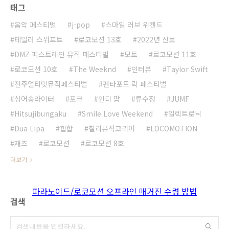
태그
음악 페스티벌
j-pop
스마일 러브 위켄드
테일러 스위프트
로코모션 13호
2022년 신보
DMZ 피스트레인 뮤직 페스티벌
모트
로코모션 11호
로코모션 10호
The Weeknd
인터뷰
Taylor Swift
전주얼티밋뮤직페스티벌
펜타포트 락 페스티벌
싱어송라이터
포크
인디 팝
류수정
JUMF
Hitsujibungaku
Smile Love Weekend
일렉트로닉
Dua Lipa
힙합
칠리뮤직코리아
LOCOMOTION
재즈
로코모션
로코모션 8호
더보기
파라노이드/로코모션 오프라인 매거진 수령 방법
검색