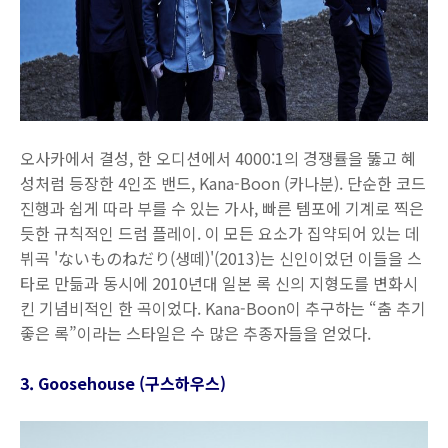
오사카에서 결성, 한 오디션에서 4000:1의 경쟁률을 뚫고 혜
성처럼 등장한 4인조 밴드, Kana-Boon (카나분). 단순한 코드
진행과 쉽게 따라 부를 수 있는 가사, 빠른 템포에 기계로 찍은
듯한 규칙적인 드럼 플레이. 이 모든 요소가 집약되어 있는 데
뷔곡 'ないものねだり(생떼)'(2013)는 신인이었던 이들을 스
타로 만듦과 동시에 2010년대 일본 록 신의 지형도를 변화시
킨 기념비적인 한 곡이었다. Kana-Boon이 추구하는 “춤 추기
좋은 록”이라는 스타일은 수 많은 추종자들을 얻었다.
3. Goosehouse (구스하우스)