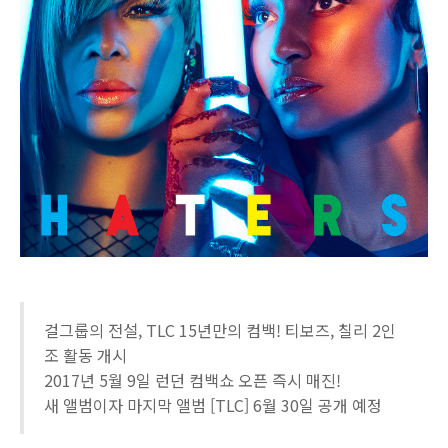
걸그룹의 전설, TLC 15년만의 컴백! 티보즈, 칠리 2인
조 활동 개시
2017년 5월 9일 런던 컴백쇼 오픈 즉시 매진!
새 앨범이자 마지막 앨범 [TLC] 6월 30일 공개 예정