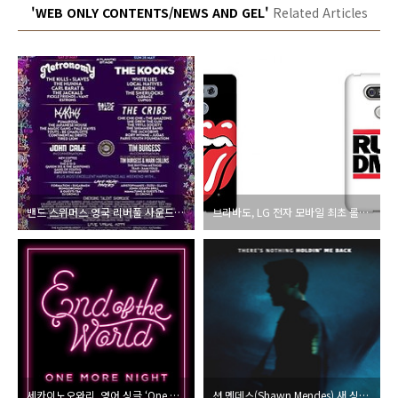
'WEB ONLY CONTENTS/NEWS AND GEL'
Related Articles
밴드 스위머스 영국 리버풀 사운드 시티 페스티벌 참가
브라바도, LG 전자 모바일 최초 롤링스톤스·RUN DMC 로고 케이스 선봬
세카이노오와리, 영어 싱글 ‘One More Night’ 전세계 동시 발매
션 멘데스(Shawn Mendes) 새 싱글 ‘There’s Nothing Holding Me Back’ 발매