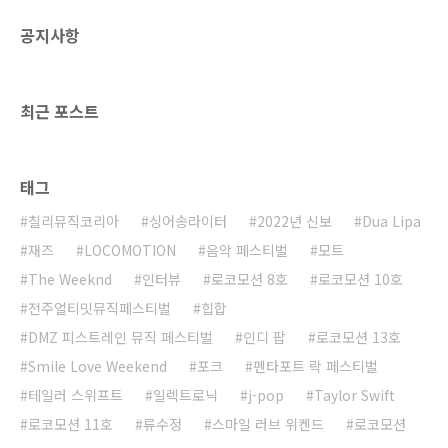
공지사항
최근 포스트
태그
칠리뮤직코리아
싱어송라이터
2022년 신보
Dua Lipa
재즈
LOCOMOTION
음악 페스티벌
모트
The Weeknd
인터뷰
로코모션 8호
로코모션 10호
전주얼티밋뮤직페스티벌
힙합
DMZ 피스트레인 뮤직 페스티벌
인디 팝
로코모션 13호
Smile Love Weekend
포크
펜타포트 락 페스티벌
테일러 스위프트
일렉트로닉
j-pop
Taylor Swift
로코모션 11호
류수정
스마일 러브 위켄드
로코모션